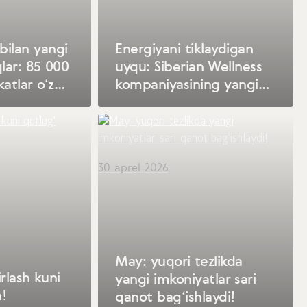
bilan yangi
Energiyani tiklaydigan
qlar: 85 000
uyqu: Siberian Wellness
katlar o‘z
kompaniyasining yangi
i!
mahsuloti
30 aprel 2026
May: yuqori tezlikda
rlash kuni
yangi imkoniyatlar sari
n!
qanot bag‘ishlaydi!