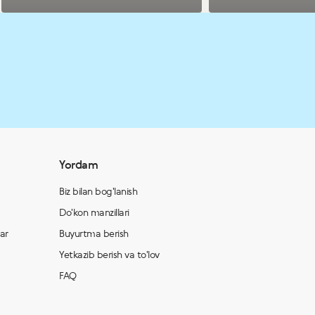
eksklyuziv sovg‘alar
g‘oliblari aniqlandi!
Yordam
Biz bilan bog'lanish
Do'kon manzillari
lar
Buyurtma berish
Yetkazib berish va to'lov
FAQ