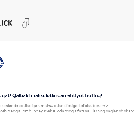
qqat! Qalbaki mahsulotlardan ehtiyot bo'ling!
konlarida sotiladigan mahsulotlar sifatiga kafolat beramiz.
hirsangiz, biz bunday mahsulotlarning sifati va ularning saqlanish sharo