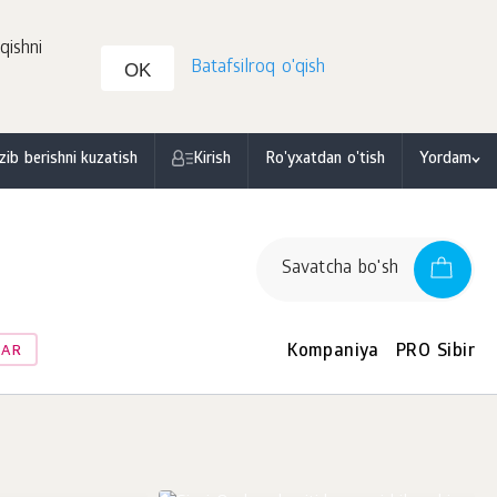
qishni
Batafsilroq o'qish
OK
zib berishni kuzatish
Kirish
Ro'yxatdan o'tish
Yordam
Savatcha bo'sh
Kompaniya
PRO Sibir
LAR