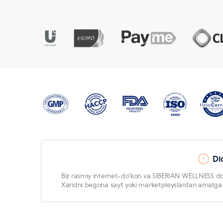
Di
Biz rasmiy internet-doʻkon va SIBERIAN WELLNESS doʻ
Xaridni begona sayt yoki marketpleyslardan amalga os