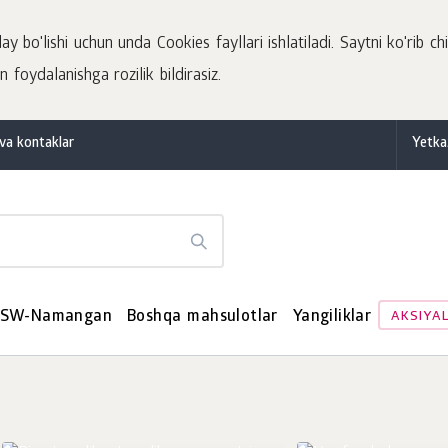
 bo'lishi uchun unda Cookies fayllari ishlatiladi. Saytni ko'rib chi
 foydalanishga rozilik bildirasiz.
va kontaklar
Yetka
SW-Namangan
Boshqa mahsulotlar
Yangiliklar
AKSIYA