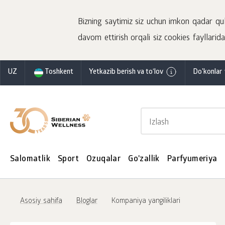
Bizning saytimiz siz uchun imkon qadar qulay
davom ettirish orqali siz cookies fayllaridan
UZ
Toshkent
Yetkazib berish va to‘lov
Do'konlar 
Salomatlik
Sport
Ozuqalar
Go'zallik
Parfyumeriya
Asosiy sahifa
Bloglar
Kompaniya yangiliklari