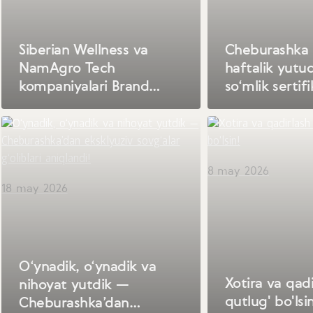
Siberian Wellness va
Cheburashka 
NamAgro Tech
haftalik yutu
kompaniyalari Brand
so‘mlik sertifi
Awards International
egalarini topd
2026 xalqaro mukofotiga
sazovor bo‘ldi
8 may 2026
18 may 2026
O‘ynadik, o‘ynadik va
Xotira va qadi
nihoyat yutdik —
qutlug' bo'lsi
Cheburashka’dan