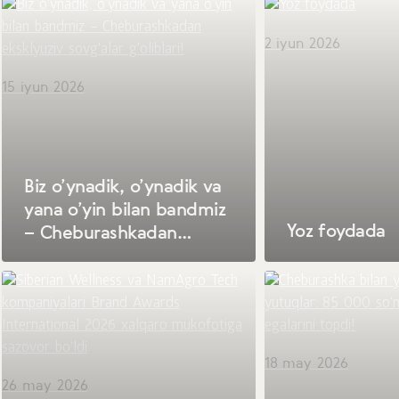
2 iyun 2026
15 iyun 2026
Biz o’ynadik, o’ynadik va
yana o’yin bilan bandmiz
Yoz foydada
– Cheburashkadan
eksklyuziv sovg'alar
g'oliblari!
18 may 2026
26 may 2026