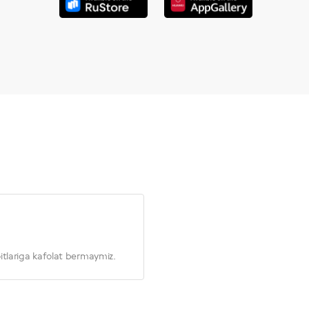
itlariga kafolat bermaymiz.