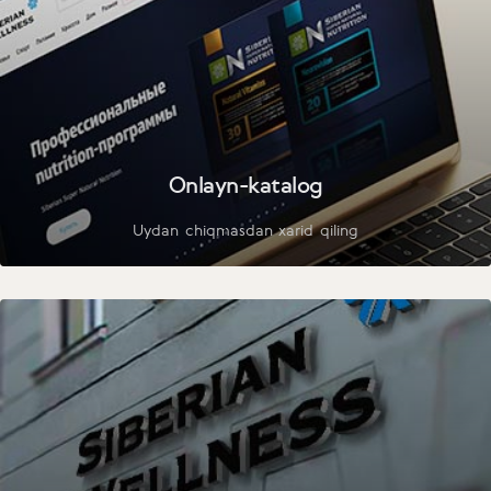
Onlayn-katalog
Uydan chiqmasdan xarid qiling