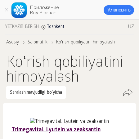
Приложение
Установить
Buy Siberian
UZ
YETKAZIB BERISH:
Toshkent
Asosiy
Salomatlik
Koʻrish qobiliyatini himoyalash
Koʻrish qobiliyatini
himoyalash
Saralash:
mavjudligi bo'yicha
Trimegavital. Lyutein va zeaksantin