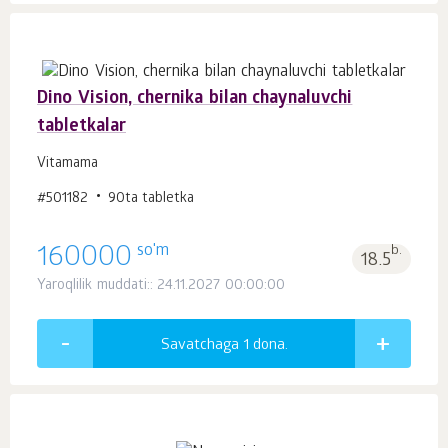
Dino Vision, chernika bilan chaynaluvchi
tabletkalar
Vitamama
#501182
90ta tabletka
so'm
160000
b.
18.5
Yaroqlilik muddati:: 24.11.2027 00:00:00
Savatchaga 1
dona.