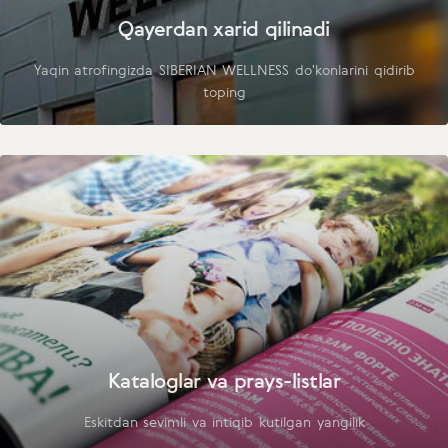
Qayerdan xarid qilinadi
Yaqin atrofingizda SIBERIAN WELLNESS do'konlarini qidirib
toping
Kataloglar va prays-listlar
Eskitdan sevimli va intiqib kutilgan yangilik