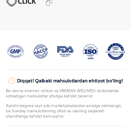
Diqqat! Qalbaki mahsulotlardan ehtiyot bo'ling!
Biz rasmiy internet-doʻkon va SIBERIAN WELLNESS doʻkonlarida
sotiladigan mahsulotlar sifatiga kafolat beramiz.
Xaridni begona sayt yoki marketpleyslardan amalga oshirsangiz,
biz bunday mahsulotlarning sifati va ularning saqlanish
sharoitlariga kafolat bermaymiz.