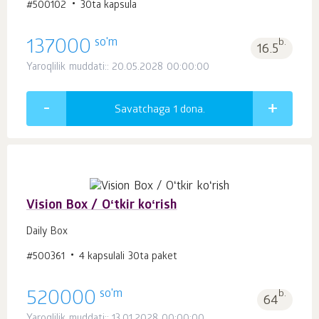
#500102
30ta kapsula
so'm
137000
b.
16.5
Yaroqlilik muddati:: 20.05.2028 00:00:00
Savatchaga 1
dona.
Vision Box / Oʻtkir koʻrish
Daily Box
#500361
4 kapsulali 30ta paket
so'm
520000
b.
64