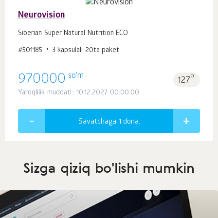
Neurovision
Siberian Super Natural Nutrition ECO
#501185
3 kapsulali 20ta paket
so'm
970000
b.
127
Yaroqlilik muddati:: 10.12.2027 00:00:00
Savatchaga 1
dona.
Sizga qiziq bo'lishi mumkin