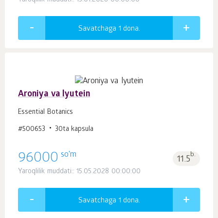
Yaroqlilik muddati:: 13.01.2028 00:00:00
Savatchaga 1
dona.
Aroniya va lyutein
Essential Botanics
#500653
30ta kapsula
so'm
96000
b.
11.5
Yaroqlilik muddati:: 15.05.2028 00:00:00
Savatchaga 1
dona.