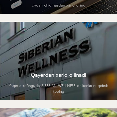
Uydan chiqmasdan xarid qiling
Qayerdan xarid qilinadi
Yaqin atrofingizda SIBERIAN WELLNESS do'konlarini qidirib
toping