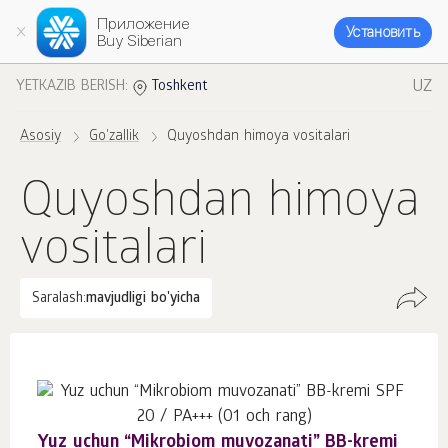
Приложение
Установить
Buy Siberian
UZ
YETKAZIB BERISH:
Toshkent
Asosiy
Go'zallik
Quyoshdan himoya vositalari
Quyoshdan himoya
vositalari
Saralash:
mavjudligi bo'yicha
Yuz uchun “Mikrobiom muvozanati” BB-kremi