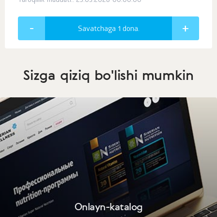
Yaroqlilik muddati:: 25.03.2028 00:00:00
Savatchaga 1
dona.
Sizga qiziq bo'lishi mumkin
Onlayn-katalog