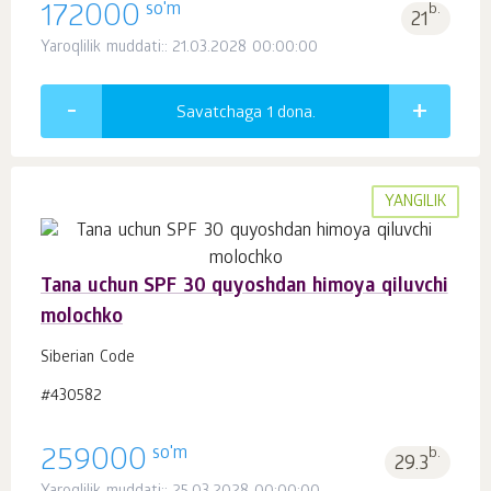
so'm
172000
b.
21
Yaroqlilik muddati:: 21.03.2028 00:00:00
Savatchaga 1
dona.
YANGILIK
Tana uchun SPF 30 quyoshdan himoya qiluvchi
molochko
Siberian Code
#430582
so'm
259000
b.
29.3