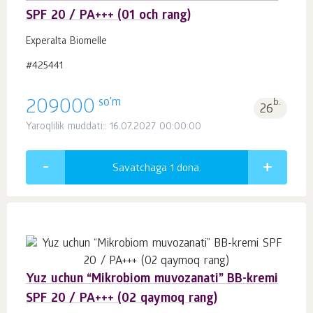
SPF 20 / PA+++ (01 och rang)
Experalta Biomelle
#425441
so'm
209000
b.
26
Yaroqlilik muddati:: 16.07.2027 00:00:00
Savatchaga 1
dona.
Yuz uchun “Mikrobiom muvozanati” BB-kremi
SPF 20 / PA+++ (02 qaymoq rang)