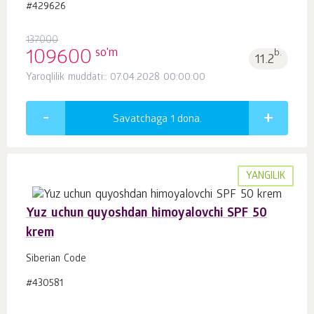
#429626
137000
so'm
109600
b.
11.2
Yaroqlilik muddati:: 07.04.2028 00:00:00
Savatchaga 1
dona.
YANGILIK
Yuz uchun quyoshdan himoyalovchi SPF 50
krem
Siberian Code
#430581