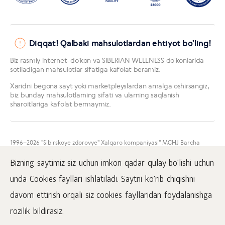
Diqqat! Qalbaki mahsulotlardan ehtiyot bo'ling!
Biz rasmiy internet-doʻkon va SIBERIAN WELLNESS doʻkonlarida
sotiladigan mahsulotlar sifatiga kafolat beramiz.
Xaridni begona sayt yoki marketpleyslardan amalga oshirsangiz,
biz bunday mahsulotlarning sifati va ularning saqlanish
sharoitlariga kafolat bermaymiz.
1996
–2026 "Sibirskoye zdorovye" Xalqaro kompaniyasi" MCHJ Barcha
huquqlar himoyalangan.
Mazkur sayt materiallarini namoyish qilish faqatgina faol
Bizning saytimiz siz uchun imkon qadar qulay bo'lishi uchun
www.siberianhealth.com havolasini ham joylashtirgan taqdirda amalga
oshirilishi mumkin.
unda Cookies fayllari ishlatiladi. Saytni ko'rib chiqishni
Ommaviy oferta
davom ettirish orqali siz cookies fayllaridan foydalanishga
Mahfiylik to'g'risida
rozilik bildirasiz.