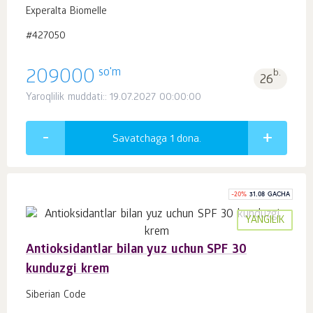
Experalta Biomelle
#427050
so'm
209000
b.
26
Yaroqlilik muddati:: 19.07.2027 00:00:00
Savatchaga 1
dona.
-
20
%
31.08 GACHA
YANGILIK
Antioksidantlar bilan yuz uchun SPF 30
kunduzgi krem
Siberian Code