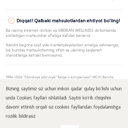
Diqqat! Qalbaki mahsulotlardan ehtiyot bo'ling!
Biz rasmiy internet-doʻkon va SIBERIAN WELLNESS doʻkonlarida
sotiladigan mahsulotlar sifatiga kafolat beramiz.
Xaridni begona sayt yoki marketpleyslardan amalga oshirsangiz,
biz bunday mahsulotlarning sifati va ularning saqlanish
sharoitlariga kafolat bermaymiz.
1996
–2026 "Sibirskoye zdorovye" Xalqaro kompaniyasi" MCHJ Barcha
huquqlar himoyalangan.
Mazkur sayt materiallarini namoyish qilish faqatgina faol
Bizning saytimiz siz uchun imkon qadar qulay bo'lishi uchun
www.siberianhealth.com havolasini ham joylashtirgan taqdirda amalga
oshirilishi mumkin.
unda Cookies fayllari ishlatiladi. Saytni ko'rib chiqishni
Ommaviy oferta
davom ettirish orqali siz cookies fayllaridan foydalanishga
Mahfiylik to'g'risida
rozilik bildirasiz.