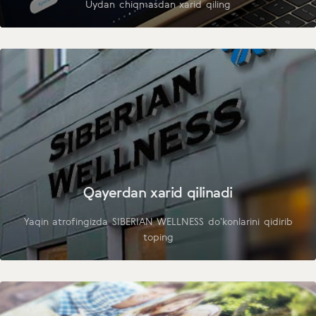
Uydan chiqmasdan xarid qiling
Qayerdan xarid qilinadi
Yaqin atrofingizda SIBERIAN WELLNESS do'konlarini qidirib
toping