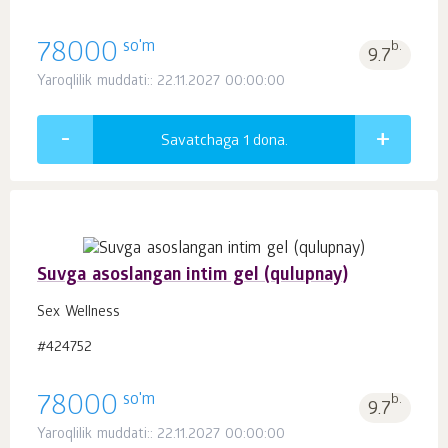
so'm
78000
b.
9.7
Yaroqlilik muddati:: 22.11.2027 00:00:00
Savatchaga 1
dona.
Suvga asoslangan intim gel (qulupnay)
Sex Wellness
#424752
so'm
78000
b.
9.7
Yaroqlilik muddati:: 22.11.2027 00:00:00