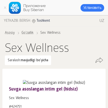
Приложение
Установить
Buy Siberian
UZ
YETKAZIB BERISH:
Toshkent
Asosiy
Go'zallik
Sex Wellness
Sex Wellness
Saralash:
mavjudligi bo'yicha
Suvga asoslangan intim gel (hidsiz)
Sex Wellness
#424751