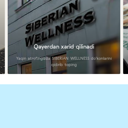
Qayerdan xarid qilinadi
Yaqin atrofingizda SIBERIAN WELLNESS do'konlarini
qidirib toping