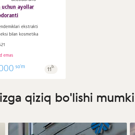
 uchun ayollar
doranti
endemiklari ekstrakti
eksi bilan kosmetika
521
ud emas
so'm
000
b.
11
izga qiziq bo'lishi mumk