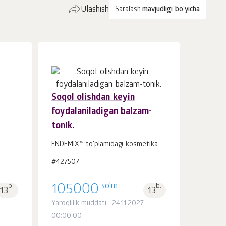
Ulashish
Saralash:
mavjudligi bo'yicha
Soqol olishdan keyin
foydalaniladigan balzam-
Savatchaga
dona.
tonik.
1
ENDEMIX™ to'plamidagi kosmetika
#427507
so'm
b.
105000
b.
13
13
Yaroqlilik muddati:: 24.11.2027
00:00:00