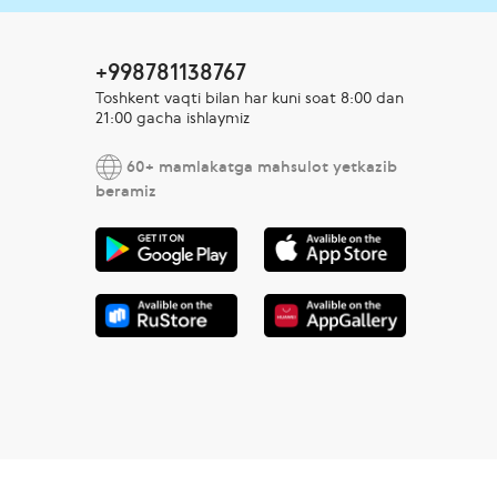
+998781138767
Toshkent vaqti bilan har kuni soat 8:00 dan
21:00 gacha ishlaymiz
60+ mamlakatga mahsulot yetkazib
beramiz