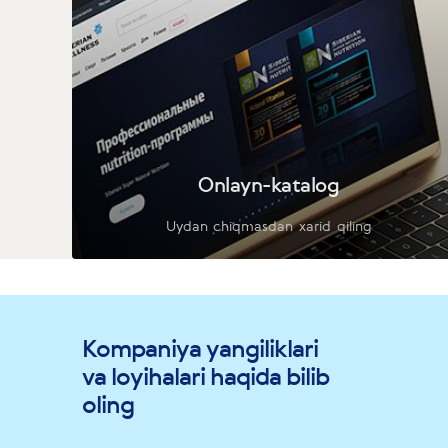
Onlayn-katalog
Uydan chiqmasdan xarid qiling
Kompaniya yangiliklari
va loyihalari haqida bilib
oling