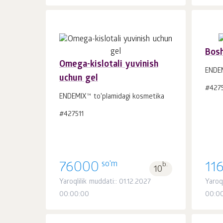
Bosh
Omega-kislotali yuvinish
ENDEM
uchun gel
Savatchaga
#427
dona.
1
ENDEMIX™ to'plamidagi kosmetika
#427511
so'm
76000
b.
11
10
Yaroqlilik muddati:: 01.12.2027
Yaroql
00:00:00
00:0