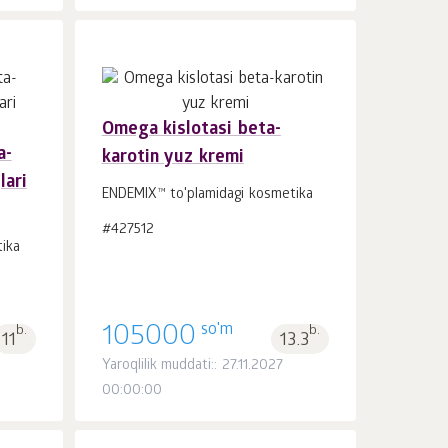
Omega kislotasi beta-
a-
karotin yuz kremi
Savatchaga
dona.
lari
1
ENDEMIX™ to'plamidagi kosmetika
#427512
ika
so'm
b.
105000
b.
11
13.3
Yaroqlilik muddati:: 27.11.2027
00:00:00