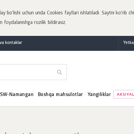
 bo'lishi uchun unda Cookies fayllari ishlatiladi. Saytni ko'rib chi
 foydalanishga rozilik bildirasiz.
va kontaklar
Yetka
SW-Namangan
Boshqa mahsulotlar
Yangiliklar
AKSIYA