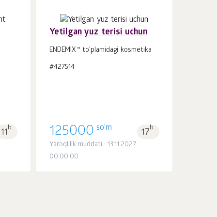
Yetilgan yuz terisi uchun
ENDEMIX™ to'plamidagi kosmetika
Savatchaga
#427514
dona.
1
so'm
b.
125000
b.
11
17
Yaroqlilik muddati:: 13.11.2027
00:00:00