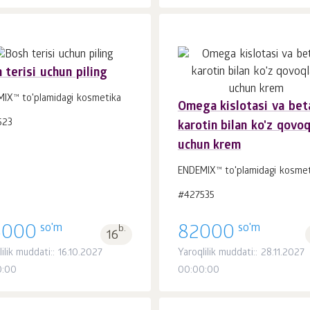
 terisi uchun piling
IX™ to'plamidagi kosmetika
Omega kislotasi va bet
Savatchaga
Savatchaga
523
dona.
dona.
karotin bilan ko'z qovoq
1
1
uchun krem
ENDEMIX™ to'plamidagi kosmet
#427535
so'm
so'm
6000
b.
82000
16
ilik muddati:: 16.10.2027
Yaroqlilik muddati:: 28.11.2027
0:00
00:00:00