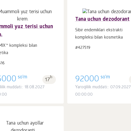
Tana uchun dezodorant
moli yuz terisi uchun
Sibir endemiklari ekstrakti
.
kompleksi bilan kosmetika
Savatchaga
Savatchaga
dona.
dona.
1
1
IX™ kompleksi bilan
#427519
tika
516
so'm
so'm
5000
b.
92000
17
lilik muddati:: 18.08.2027
Yaroqlilik muddati:: 07.09.2027
0:00
00:00:00