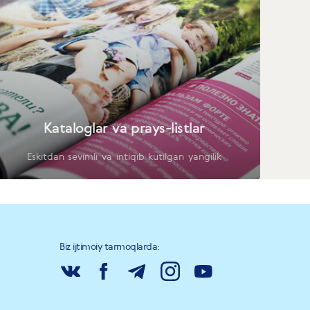
Kataloglar va prays-listlar
Eskitdan sevimli va intiqib kutilgan yangilik
Biz ijtimoiy tarmoqlarda: