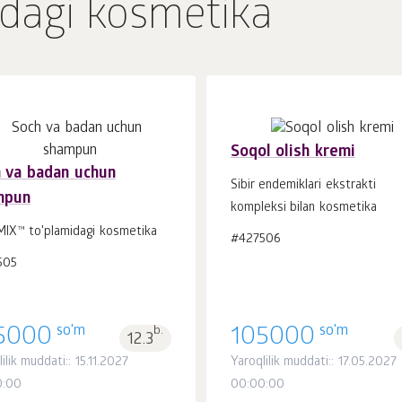
dagi kosmetika
Soqol olish kremi
 va badan uchun
Sibir endemiklari ekstrakti
mpun
kompleksi bilan kosmetika
Savatchaga
Savatchaga
dona.
dona.
1
1
IX™ to'plamidagi kosmetika
#427506
505
so'm
so'm
5000
b.
105000
12.3
ilik muddati:: 15.11.2027
Yaroqlilik muddati:: 17.05.2027
0:00
00:00:00