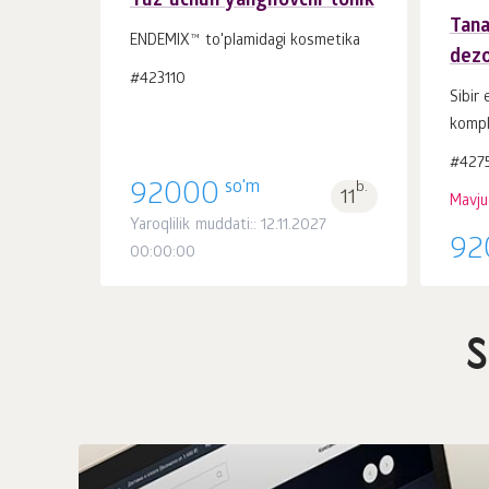
Yuz uchun yangilovchi tonik
Tana
ENDEMIX™ to'plamidagi kosmetika
dezo
Savatchaga
#423110
dona.
1
Sibir 
kompl
#427
so'm
92000
b.
11
Mavj
Yaroqlilik muddati:: 12.11.2027
92
00:00:00
S