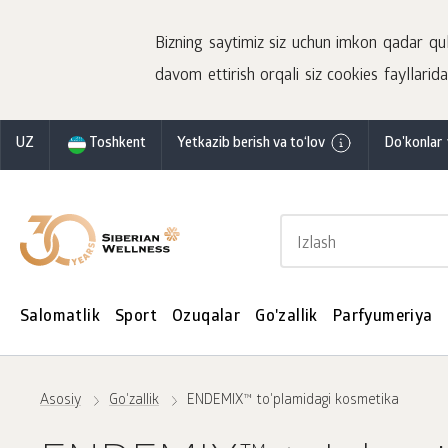
Bizning saytimiz siz uchun imkon qadar qulay
davom ettirish orqali siz cookies fayllaridan
UZ
Toshkent
Yetkazib berish va to‘lov
Do'konlar 
Salomatlik
Sport
Ozuqalar
Go'zallik
Parfyumeriya
Asosiy
Go'zallik
ENDEMIX™ to'plamidagi kosmetika