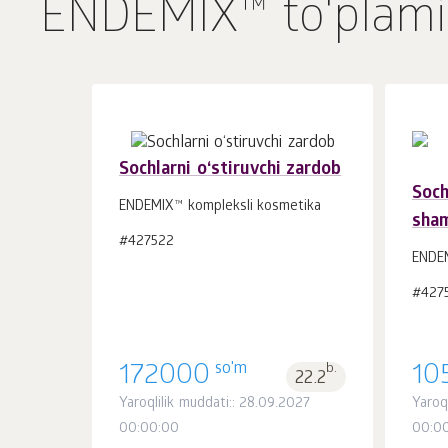
ENDEMIX™ to'plami
Sochlarni o‘stiruvchi zardob
Soch
ENDEMIX™ kompleksli kosmetika
sha
Savatchaga
#427522
dona.
1
ENDEM
#427
so'm
172000
b.
10
22.2
Yaroqlilik muddati:: 28.09.2027
Yaroql
00:00:00
00:0