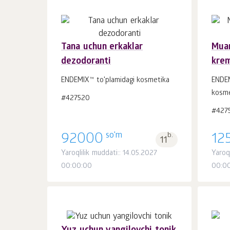
Tana uchun erkaklar
Muam
dezodoranti
krem
Savatchaga
dona.
1
ENDEMIX™ to'plamidagi kosmetika
ENDEM
kosme
#427520
#427
so'm
92000
b.
12
11
Yaroqlilik muddati:: 14.05.2027
Yaroq
00:00:00
00:0