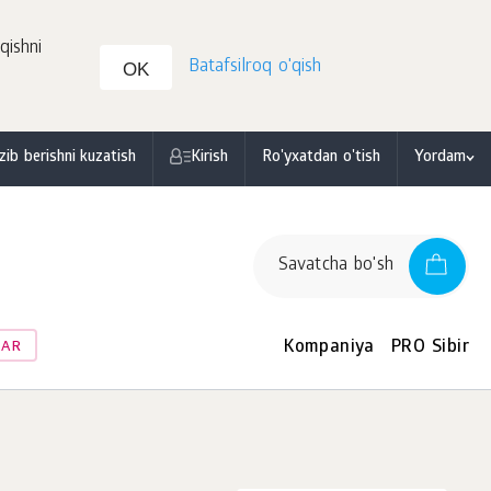
qishni
Batafsilroq o'qish
OK
zib berishni kuzatish
Kirish
Ro'yxatdan o'tish
Yordam
Savatcha bo'sh
Kompaniya
PRO Sibir
LAR