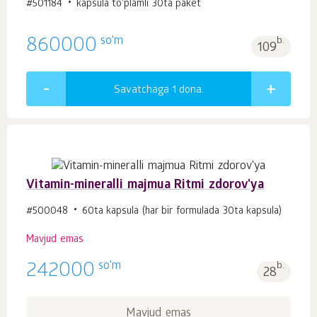
#501184
kapsula to'plamli 30ta paket
so'm
860000
b.
109
Savatchaga 1
dona.
Vitamin-mineralli majmua Ritmi zdorov'ya
#500048
60ta kapsula (har bir formulada 30ta kapsula)
Mavjud emas
so'm
242000
b.
28
Mavjud emas