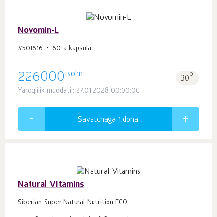
Novomin-L
#501616
60ta kapsula
so'm
226000
b.
30
Yaroqlilik muddati:: 27.01.2028 00:00:00
Savatchaga 1
dona.
Natural Vitamins
Siberian Super Natural Nutrition ECO