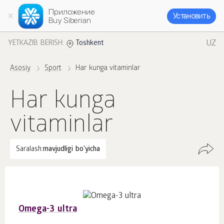
Приложение
Установить
Buy Siberian
UZ
YETKAZIB BERISH:
Toshkent
Asosiy
Sport
Har kunga vitaminlar
Har kunga
vitaminlar
Saralash:
mavjudligi bo'yicha
Omega-3 ultra