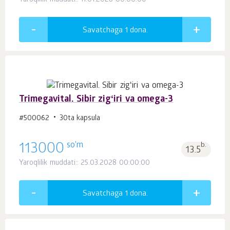
Yaroqlilik muddati:: 11.01.2028 00:00:00
Savatchaga 1
dona.
Trimegavital. Sibir zigʻiri va omega-3
#500062
30ta kapsula
so'm
113000
b.
13.5
Yaroqlilik muddati:: 25.03.2028 00:00:00
Savatchaga 1
dona.