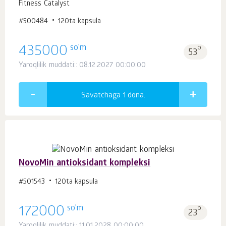
Fitness Catalyst
#500484
120ta kapsula
so'm
435000
b.
53
Yaroqlilik muddati:: 08.12.2027 00:00:00
Savatchaga 1
dona.
NovoMin antioksidant kompleksi
#501543
120ta kapsula
so'm
172000
b.
23