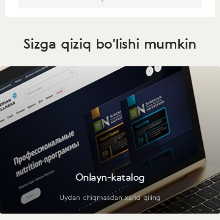
Sizga qiziq bo'lishi mumkin
Onlayn-katalog
Uydan chiqmasdan xarid qiling