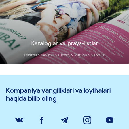
Kataloglar va prays-listlar
Eskitdan sevimli va intiqib kutilgan yangilik
Kompaniya yangiliklari va loyihalari
haqida bilib oling