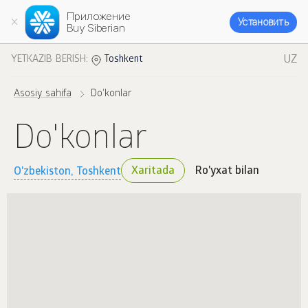
Приложение
Установить
Buy Siberian
UZ
YETKAZIB BERISH:
Toshkent
Asosiy sahifa
Do'konlar
Do'konlar
Xaritada
Ro'yxat bilan
O'zbekiston, Toshkent