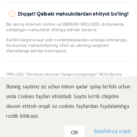
Diqqat! Qalbaki mahsulotlardan ehtiyot bo'ling!
Biz rasmiy internet-doʻkon va SIBERIAN WELLNESS doʻkonlarida
sotiladigan mahsulotlar sifatiga kafolat beramiz.
Xaridni begona sayt yoki marketpleyslardan amalga oshirsangiz,
biz bunday mahsulotlarning sifati va ularning saqlanish
sharoitlariga kafolat bermaymiz.
1996
–2026 "Sibirskoye zdorovye" Xalqaro kompaniyasi" MCHJ Barcha
huquqlar himoyalangan.
Mazkur sayt materiallarini namoyish qilish faqatgina faol
Bizning saytimiz siz uchun imkon qadar qulay bo'lishi uchun
www.siberianhealth.com havolasini ham joylashtirgan taqdirda amalga
oshirilishi mumkin.
unda Cookies fayllari ishlatiladi. Saytni ko'rib chiqishni
Ommaviy oferta
davom ettirish orqali siz cookies fayllaridan foydalanishga
Mahfiylik to'g'risida
rozilik bildirasiz.
Batafsilroq o'qish
OK