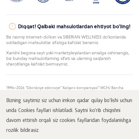
Diqqat! Qalbaki mahsulotlardan ehtiyot bo'ling!
Biz rasmiy internet-doʻkon va SIBERIAN WELLNESS doʻkonlarida
sotiladigan mahsulotlar sifatiga kafolat beramiz.
Xaridni begona sayt yoki marketpleyslardan amalga oshirsangiz,
biz bunday mahsulotlarning sifati va ularning saqlanish
sharoitlariga kafolat bermaymiz.
1996
–2026 "Sibirskoye zdorovye" Xalqaro kompaniyasi" MCHJ Barcha
huquqlar himoyalangan.
Mazkur sayt materiallarini namoyish qilish faqatgina faol
Bizning saytimiz siz uchun imkon qadar qulay bo'lishi uchun
www.siberianhealth.com havolasini ham joylashtirgan taqdirda amalga
oshirilishi mumkin.
unda Cookies fayllari ishlatiladi. Saytni ko'rib chiqishni
Ommaviy oferta
davom ettirish orqali siz cookies fayllaridan foydalanishga
Mahfiylik to'g'risida
rozilik bildirasiz.