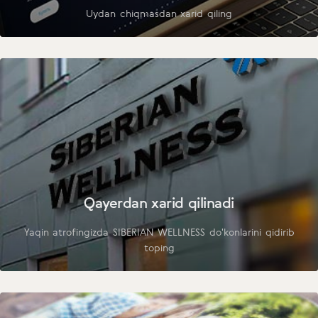
Uydan chiqmasdan xarid qiling
Qayerdan xarid qilinadi
Yaqin atrofingizda SIBERIAN WELLNESS do'konlarini qidirib
toping