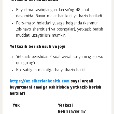
Yetkazib berish muddati
Buyurtma tasdiqlanganidan so'ng 48 soat
davomida. Buyurtmalar har kuni yetkazib beriladi.
Fors-major holatlari yuzaga kelganda (karantin
,ob-havo sharoitlari va boshqalar), yetkazib berish
muddati uzaytirilishi mumkin.
Yetkazib berish usuli va joyi
Yetkazib berishdan 2 soat avval kuryerning so'zsiz
qo'ng'irog'i;
Ko'rsatilgan manzilgacha yetkazib berish
https://uz.siberianhealth.com
sayti orqali
buyurtmani amalga oshirishda yetkazib berish
narxlari
Yuk
Yetkazi
bebrish/so'm/