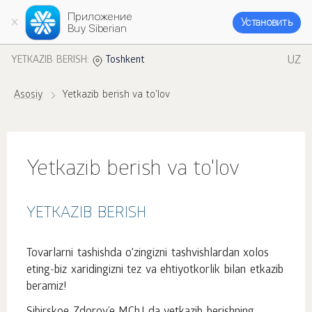
Приложение
Установить
Buy Siberian
UZ
YETKAZIB BERISH:
Toshkent
Asosiy
Yetkazib berish va to'lov
Yetkazib berish va to'lov
YETKAZIB BERISH
Tovarlarni tashishda o'zingizni tashvishlardan xolos
eting-biz xaridingizni tez va ehtiyotkorlik bilan etkazib
beramiz!