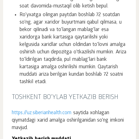
soat davomida-mustaqil olib ketish bepul.
Ro'yxatga olingan paytdan boshlab 72 soatdan
so'ng, agar xaridor buyurtmani qabul qilmasa, u
bekor qilinadi va to'langan mablag'lar esa
xaridorga bank kartasiga qaytarilishi yoki
kelgusida xaridlar uchun oldindan to'lovni amalga
oshirish uchun depozitga o'tkazilishi mumkin. Ariza
to'ldirilgan taqdirda, pul mablag'lari bank
kartasiga amalga oshirilishi mumkin. Qaytarish
muddati ariza berilgan kundan boshlab 72 soatni
tashkil etadi.
TOSHKENT BO'YLAB YETKAZIB BERISH
https://uz.siberianhealth.com
saytida xohlagan
qiymatdagi xarid amalga oshirilganidan so'ng imkoni
mavjud.