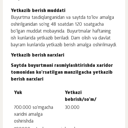
Yetkazib berish muddati
Buyurtma tasdiqlanganidan va saytda to'lov amalga
oshirilganidan so'ng 48 soatdan 120 soatgacha
bo'lgan muddat mobaynida. Buyurtmalar haftaning
ish kunlarida yetkazib beriladi. Dam olish va davlat
bayram kunlarida yetkazib berish amalga oshirilmaydi.
Yetkazib berish narxlari
Saytda buyurtmani rasmiylashtirishda xaridor
tomonidan ko'rsatilgan manzilgacha yetkazib
berish narxlari
Yuk
Yetkazi
bebrish/so'm/
700.000 so'mgacha
30.000
xaridni amalga
oshirishda