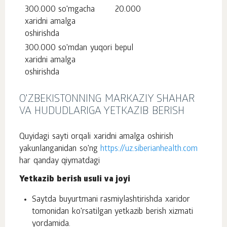
300.000 so'mgacha
20.000
xaridni amalga
oshirishda
300.000 so'mdan yuqori
bepul
xaridni amalga
oshirishda
O'ZBEKISTONNING MARKAZIY SHAHAR
VA HUDUDLARIGA YETKAZIB BERISH
Quyidagi sayti orqali xaridni amalga oshirish
yakunlanganidan so'ng
https://uz.siberianhealth.com
har qanday qiymatdagi
Yetkazib berish usuli va joyi
Saytda buyurtmani rasmiylashtirishda xaridor
tomonidan ko'rsatilgan yetkazib berish xizmati
yordamida.