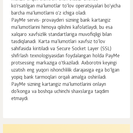
ko'rsatilgan ma'lumotlar to'lov operatsiyalari bo'yicha
barcha ma'lumotlarni o'z ichiga oladi.
PayMe servis- provayderi sizning bank kartangiz
ma'lumotlarini himoya qilishni kafolatlaydi, bu esa
xalqaro xavfsizlik standartlariga muvofiqligi bilan
tasdiqlanadi. Karta ma'lumotlari xavfsiz to'lov
sahifasida kiritiladi va Secure Socket Layer (SSL)
shifrlash texnologiyasidan foydalangan holda PayMe
protsessing markaziga o'tkaziladi. Axborotni keyingi
uzatish eng yuqori ishonchlilik darajasiga ega bo'lgan
yopiq bank tarmoqlari orqali amalga oshiriladi.
PayMe sizning kartangiz ma'lumotlarini onlayn
do'konga va boshqa uchinchi shaxslarga taqdim
etmaydi.