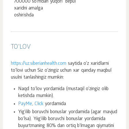
700000 so'mdan yuqori
bepul
xaridni amalga
oshirishda
TO'LOV
https://uz.siberianhealth.com
saytida o'z xaridlarni
to'lovi uchun Siz o'zingiz uchun xar qanday maqbul
usulni tanlashingiz mumkin:
Naqd to'lov yordamida (mustaqil o'zingiz olib
ketishda mumkin).
PayMe
,
Click
yordamida
Yig'ilib boruvchi bonuslar yordamida (agar mavjud
bo'lsa). Yiig'ilib boruvchi bonuslar yordamida
buyurtmaning 80% dan ortiq b'lmagan qiymatini