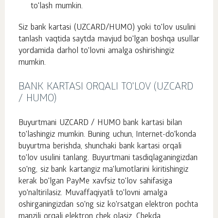
to'lash mumkin.
Siz bank kartasi (UZCARD/HUMO) yoki to'lov usulini
tanlash vaqtida saytda mavjud bo'lgan boshqa usullar
yordamida darhol to'lovni amalga oshirishingiz
mumkin.
BANK KARTASI ORQALI TO'LOV (UZCARD
/ HUMO)
Buyurtmani UZCARD / HUMO bank kartasi bilan
to'lashingiz mumkin. Buning uchun, Internet-do'konda
buyurtma berishda, shunchaki bank kartasi orqali
to'lov usulini tanlang. Buyurtmani tasdiqlaganingizdan
so'ng, siz bank kartangiz ma'lumotlarini kiritishingiz
kerak bo'lgan PayMe xavfsiz to'lov sahifasiga
yo'naltirilasiz. Muvaffaqiyatli to'lovni amalga
oshirganingizdan so'ng siz ko'rsatgan elektron pochta
manzili orqali elektron chek olasiz. Chekda