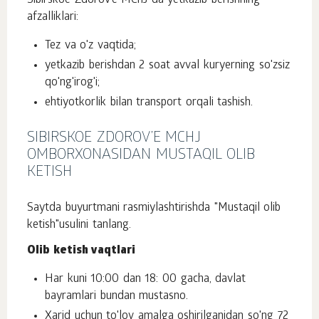
Sibirskoe Zdorov’e MChJ da yetkazib berishning
afzalliklari:
Tez va o'z vaqtida;
yetkazib berishdan 2 soat avval kuryerning so'zsiz
qo'ng'irog'i;
ehtiyotkorlik bilan transport orqali tashish.
SIBIRSKOE ZDOROV’E MCHJ
OMBORXONASIDAN MUSTAQIL OLIB
KETISH
Saytda buyurtmani rasmiylashtirishda "Mustaqil olib
ketish"usulini tanlang.
Olib ketish vaqtlari
Har kuni 10:00 dan 18: 00 gacha, davlat
bayramlari bundan mustasno.
Xarid uchun to'lov amalga oshirilganidan so'ng 72