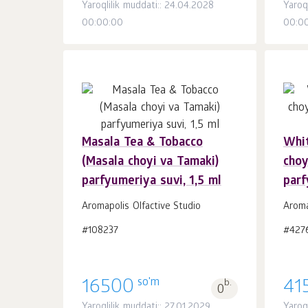
Yaroqlilik muddati:: 24.04.2028
Yaroql
00:00:00
00:0
Masala Tea & Tobacco
Whi
Savatchaga
dona.
(Masala choyi va Tamaki)
choy
1
parfyumeriya suvi, 1,5 ml
parf
Aromapolis Olfactive Studio
Aroma
#108237
#427
so'm
16500
b.
41
0
Yaroqlilik muddati:: 27.01.2029
Yaroql