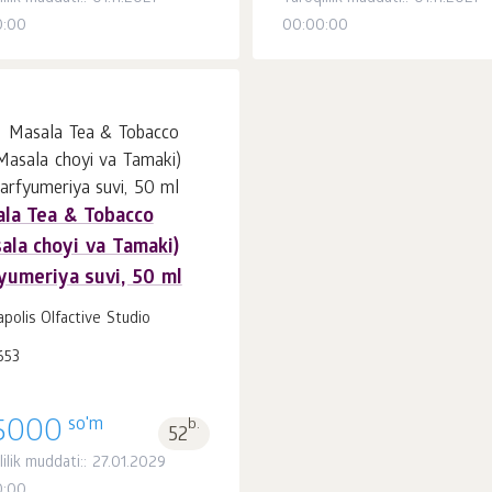
0:00
00:00:00
la Tea & Tobacco
Savatchaga
dona.
ala choyi va Tamaki)
1
yumeriya suvi, 50 ml
polis Olfactive Studio
653
so'm
5000
b.
52
lilik muddati:: 27.01.2029
0:00