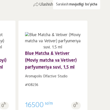
Ulashish
Saralash:
mavjudligi bo'yicha
Blue Matcha & Vetiver
Savatchaga
dona.
oyi)
(Moviy matcha va Vetiver)
1
ml
parfyumeriya suvi, 1,5 ml
Aromapolis Olfactive Studio
#108236
so'm
b.
16500
b.
0
0