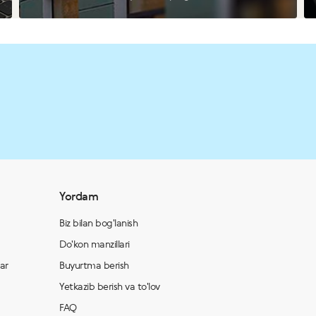
Yordam
Biz bilan bog'lanish
Do'kon manzillari
lar
Buyurtma berish
Yetkazib berish va to'lov
FAQ