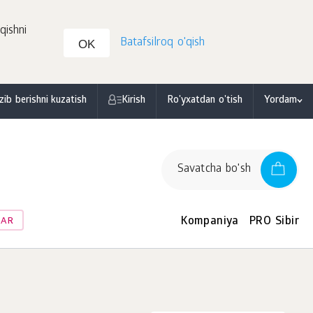
qishni
Batafsilroq o'qish
OK
zib berishni kuzatish
Kirish
Ro'yxatdan o'tish
Yordam
Savatcha bo'sh
Kompaniya
PRO Sibir
LAR