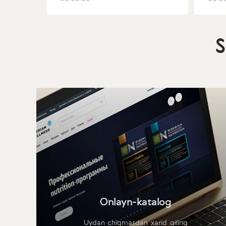
S
Onlayn-katalog
Uydan chiqmasdan xarid qiling