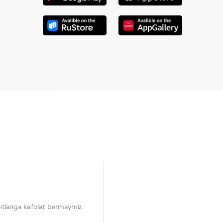
itlariga kafolat bermaymiz.