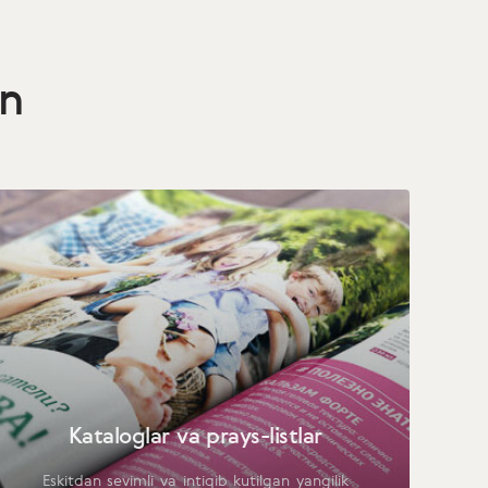
in
Kataloglar va prays-listlar
Eskitdan sevimli va intiqib kutilgan yangilik