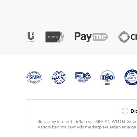
Di
Biz rasmiy internet-doʻkon va SIBERIAN WELLNESS doʻ
Xaridni begona sayt yoki marketpleyslardan amalga os