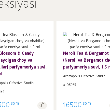
eksiyasi
 Blossom & Candy
Neroli Tea & Bergamot
Savatchaga
Savatchaga
dona.
dona.
laydigan choy va
(Neroli va Bergamot ch
1
1
ilar) parfyumeriya suvi,
parfyumeriya suvi, 1,5 
ml
Aromapolis Olfactive Studio
polis Olfactive Studio
#108235
234
so'm
so'm
500
b.
16500
0