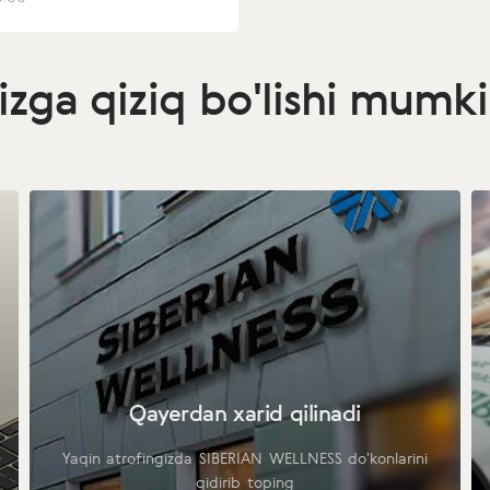
izga qiziq bo'lishi mumk
Qayerdan xarid qilinadi
Yaqin atrofingizda SIBERIAN WELLNESS do'konlarini
qidirib toping