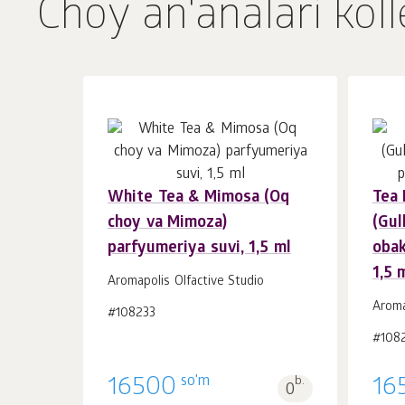
Choy an'analari koll
White Tea & Mimosa (Oq
Tea
Savatchaga
dona.
choy va Mimoza)
(Gul
1
parfyumeriya suvi, 1,5 ml
obak
1,5 
Aromapolis Olfactive Studio
Aroma
#108233
#108
so'm
16500
b.
16
0