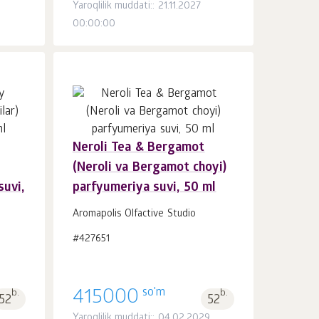
8
Yaroqlilik muddati:: 21.11.2027
00:00:00
Neroli Tea & Bergamot
Savatchaga
dona.
(Neroli va Bergamot choyi)
1
suvi,
parfyumeriya suvi, 50 ml
Aromapolis Olfactive Studio
#427651
so'm
b.
415000
b.
52
52
Yaroqlilik muddati:: 04.02.2029