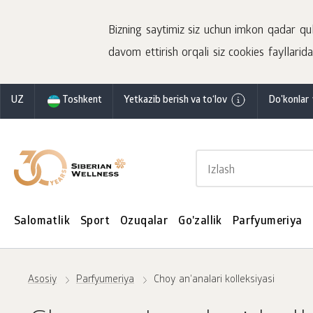
Bizning saytimiz siz uchun imkon qadar qulay
davom ettirish orqali siz cookies fayllaridan
UZ
Toshkent
Yetkazib berish va to‘lov
Do'konlar 
Salomatlik
Sport
Ozuqalar
Go'zallik
Parfyumeriya
Asosiy
Parfyumeriya
Choy an'analari kolleksiyasi