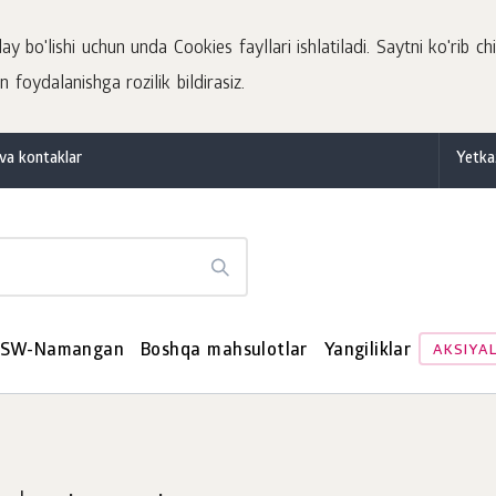
 bo'lishi uchun unda Cookies fayllari ishlatiladi. Saytni ko'rib chi
 foydalanishga rozilik bildirasiz.
va kontaklar
Yetka
SW-Namangan
Boshqa mahsulotlar
Yangiliklar
AKSIYA