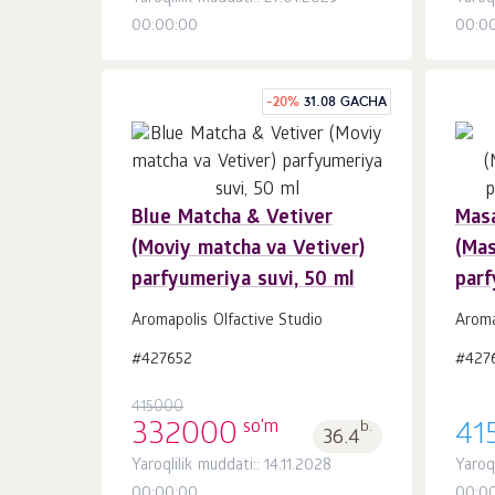
00:00:00
00:0
-
20
%
31.08 GACHA
Blue Matcha & Vetiver
Masa
Savatchaga
dona.
(Moviy matcha va Vetiver)
(Mas
1
parfyumeriya suvi, 50 ml
parf
Aromapolis Olfactive Studio
Aroma
#427652
#427
415000
so'm
332000
b.
41
36.4
Yaroqlilik muddati:: 14.11.2028
Yaroq
00:00:00
00:0