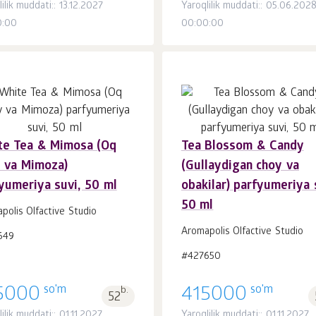
ilik muddati:: 13.12.2027
Yaroqlilik muddati:: 05.06.202
0:00
00:00:00
te Tea & Mimosa (Oq
Tea Blossom & Candy
Savatchaga
Savatchaga
dona.
dona.
 va Mimoza)
(Gullaydigan choy va
1
1
yumeriya suvi, 50 ml
obakilar) parfyumeriya 
50 ml
polis Olfactive Studio
Aromapolis Olfactive Studio
649
#427650
so'm
so'm
5000
b.
415000
52
ilik muddati:: 01.11.2027
Yaroqlilik muddati:: 01.11.2027