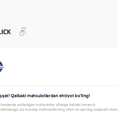
qqat! Qalbaki mahsulotlardan ehtiyot bo'ling!
konlarida sotiladigan mahsulotlar sifatiga kafolat beramiz.
hirsangiz, biz bunday mahsulotlarning sifati va ularning saqlanish sharo