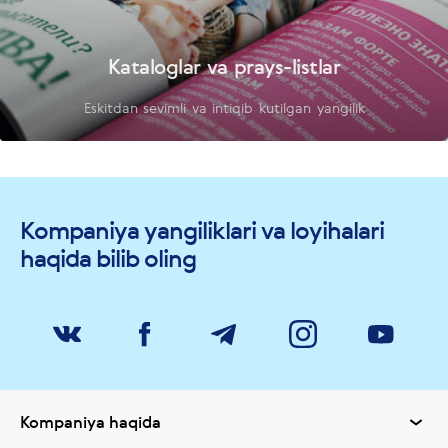
Kataloglar va prays-listlar
Eskitdan sevimli va intiqib kutilgan yangilik
Kompaniya yangiliklari va loyihalari
haqida bilib oling
Kompaniya haqida