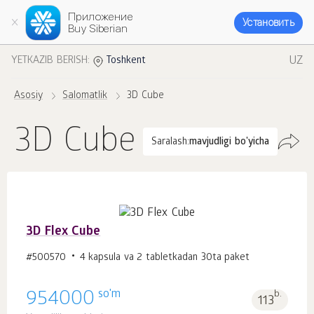
Приложение
Установить
Buy Siberian
UZ
YETKAZIB BERISH:
Toshkent
Asosiy
Salomatlik
3D Cube
3D Cube
Saralash:
mavjudligi bo'yicha
3D Flex Cube
#500570
4 kapsula va 2 tabletkadan 30ta paket
so'm
954000
b.
113