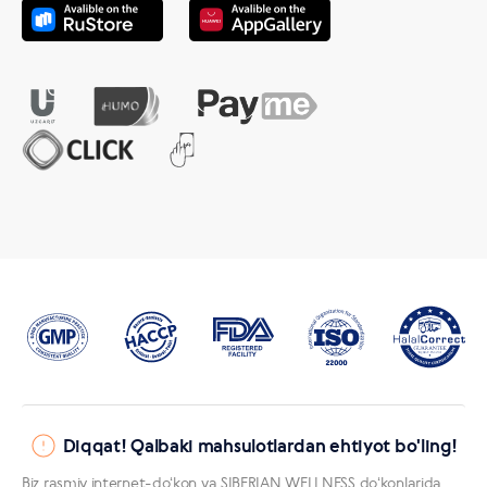
Diqqat! Qalbaki mahsulotlardan ehtiyot bo'ling!
Biz rasmiy internet-doʻkon va SIBERIAN WELLNESS doʻkonlarida