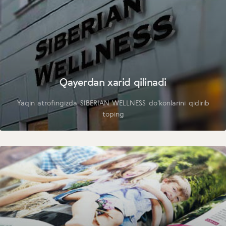
Qayerdan xarid qilinadi
Yaqin atrofingizda SIBERIAN WELLNESS do'konlarini qidirib
toping