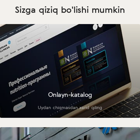
Sizga qiziq bo'lishi mumkin
Onlayn-katalog
Uydan chiqmasdan xarid qiling