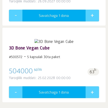
Yaroqlilik muddati:: 26.09.2027 00:00:00
Savatchaga 1
dona.
3D Bone Vegan Cube
#500572
5 kapsulali 30ta paket
so'm
504000
b.
63
Yaroqlilik muddati:: 25.02.2028 00:00:00
Savatchaga 1
dona.