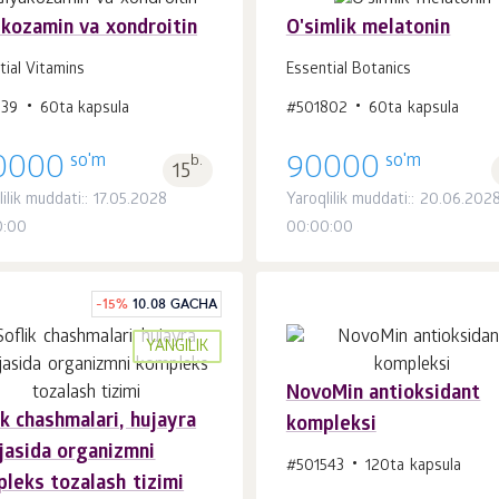
kozamin va xondroitin
O'simlik melatonin
tial Vitamins
Essential Botanics
Savatchaga
Savatchaga
539
60ta kapsula
#501802
60ta kapsula
dona.
dona.
1
1
so'm
so'm
0000
b.
90000
15
ilik muddati:: 17.05.2028
Yaroqlilik muddati:: 20.06.202
0:00
00:00:00
-
15
%
10.08 GACHA
YANGILIK
NovoMin antioksidant
ik chashmalari, hujayra
kompleksi
Savatchaga
Savatchaga
dona.
dona.
jasida organizmni
1
1
#501543
120ta kapsula
leks tozalash tizimi