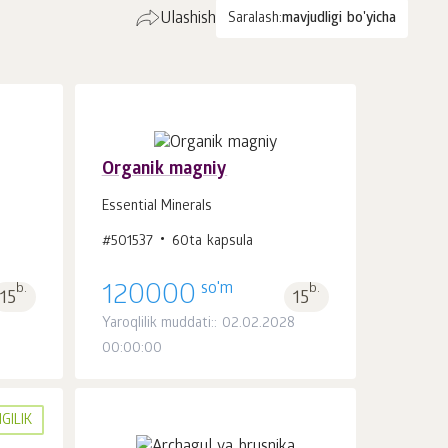
Ulashish
Saralash:
mavjudligi bo'yicha
Organik magniy
Essential Minerals
Savatchaga
#501537
60ta kapsula
dona.
1
so'm
b.
120000
b.
15
15
Yaroqlilik muddati:: 02.02.2028
00:00:00
GILIK