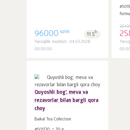
#501
formu
3040
so'm
96000
b.
25
11.5
Yaroqlilik muddati:: 04.03.2028
Yaroq
00:00:00
00:0
Quyoshli bog‘, meva va
rezavorlar bilan bargli qora
Savatchaga
dona.
choy
1
Baikal Tea Collection
#501730
70 g