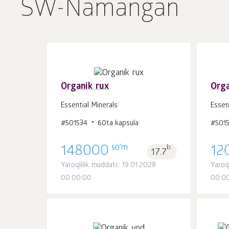
SW-Namangan
Organik rux
Orga
Essential Minerals
Essen
Savatchaga
#501534
60ta kapsula
#501
dona.
1
so'm
148000
b.
12
17.7
Yaroqlilik muddati:: 19.01.2028
Yaroq
00:00:00
00:0