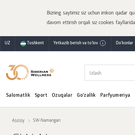
Bizning saytimiz siz uchun imkon qadar qulay
davom ettirish orqali siz cookies fayllaridan
UZ
Toshkent
Yetkazib berish va to‘lov
Do'konlar 
Salomatlik
Sport
Ozuqalar
Go'zallik
Parfyumeriya
Asosiy
SW-Namangan