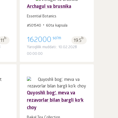
Archagul va brusnika
Essential Botanics
Savatchaga
#501540
60ta kapsula
dona.
1
so'm
b.
162000
b.
11
19.5
8
Yaroqlilik muddati:: 10.02.2028
00:00:00
Quyoshli bog‘, meva va
rezavorlar bilan bargli ko‘k
Savatchaga
dona.
choy
1
Baikal Tea Collection