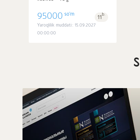
so'm
95000
b.
11
Yaroqlilik muddati:: 15.09.2027
00:00:00
S