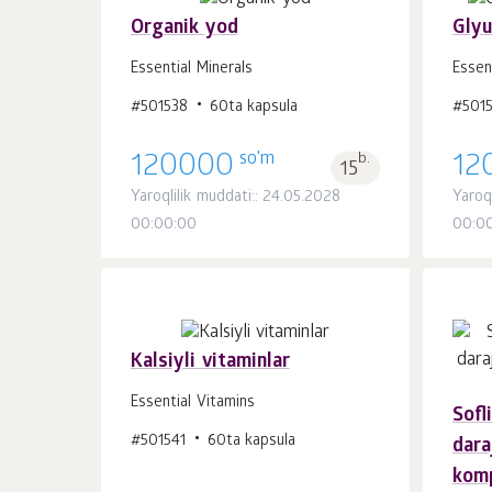
Organik yod
Glyu
Essential Minerals
Essen
Savatchaga
#501538
60ta kapsula
#501
dona.
1
so'm
120000
b.
12
15
Yaroqlilik muddati:: 24.05.2028
Yaroql
00:00:00
00:0
Kalsiyli vitaminlar
Essential Vitamins
Sofl
Savatchaga
#501541
60ta kapsula
dona.
dara
1
komp