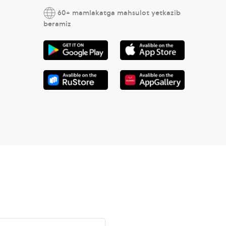
60+ mamlakatga mahsulot yetkazib
beramiz