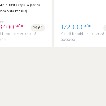
542
180ta kapsula (har bir
lada 60ta kapsula)
00
so'm
so'm
8400
b.
172000
26.6
lilik muddati:: 19.02.2028
Yaroqlilik muddati:: 11.01.2028
0:00
00:00:00