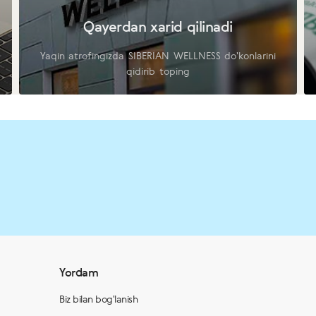
Qayerdan xarid qilinadi
Yaqin atrofingizda SIBERIAN WELLNESS do'konlarini
qidirib toping
Yordam
Biz bilan bog'lanish