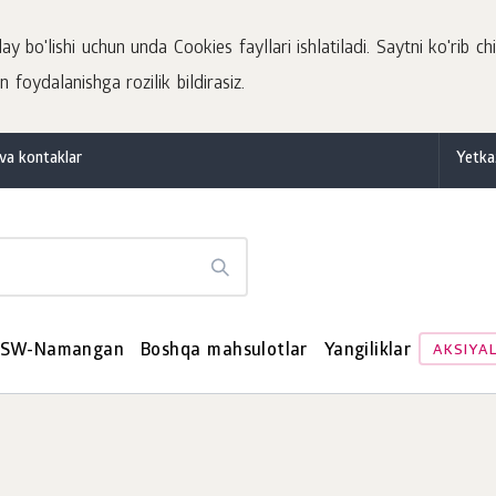
 bo'lishi uchun unda Cookies fayllari ishlatiladi. Saytni ko'rib chi
 foydalanishga rozilik bildirasiz.
va kontaklar
Yetka
SW-Namangan
Boshqa mahsulotlar
Yangiliklar
AKSIYA