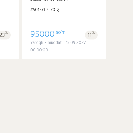
#501731
70 g
so'm
b.
95000
b.
23
11
Yaroqlilik muddati:: 15.09.2027
00:00:00