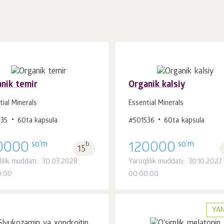
nik temir
Organik kalsiy
tial Minerals
Essential Minerals
Savatchaga
Savatchaga
535
60ta kapsula
#501536
60ta kapsula
dona.
dona.
1
1
so'm
so'm
0000
b.
120000
15
lilik muddati:: 30.03.2028
Yaroqlilik muddati:: 30.10.2027
0:00
00:00:00
YAN