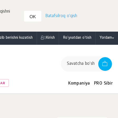
qishni
Batafsilroq o'qish
OK
zib berishni kuzatish
Kirish
Ro'yxatdan o'tish
Yordam
Savatcha bo'sh
Kompaniya
PRO Sibir
LAR