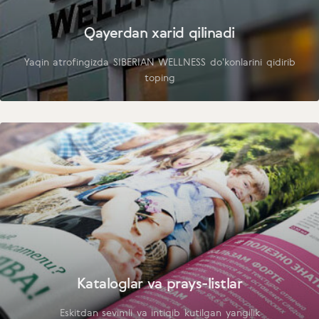
Qayerdan xarid qilinadi
Yaqin atrofingizda SIBERIAN WELLNESS do'konlarini qidirib
toping
Kataloglar va prays-listlar
Eskitdan sevimli va intiqib kutilgan yangilik