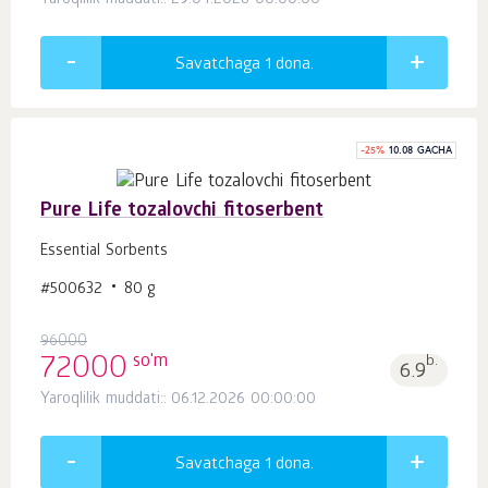
Yaroqlilik muddati:: 29.04.2028 00:00:00
Savatchaga 1
dona.
-
25
%
10.08 GACHA
Pure Life tozalovchi fitoserbent
Essential Sorbents
#500632
80 g
96000
so'm
72000
b.
6.9
Yaroqlilik muddati:: 06.12.2026 00:00:00
Savatchaga 1
dona.