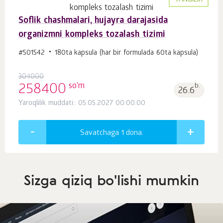
YANGILIK
Soflik chashmalari, hujayra darajasida
organizmni kompleks tozalash tizimi
#501542
180ta kapsula (har bir formulada 60ta kapsula)
304000
so'm
258400
b.
26.6
Yaroqlilik muddati:: 05.05.2027 00:00:00
Savatchaga 1
dona.
Sizga qiziq bo'lishi mumkin