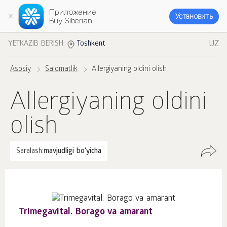
Приложение
Установить
Buy Siberian
UZ
YETKAZIB BERISH:
Toshkent
Asosiy
Salomatlik
Allergiyaning oldini olish
Allergiyaning oldini
olish
Saralash:
mavjudligi bo'yicha
Trimegavital. Borago va amarant