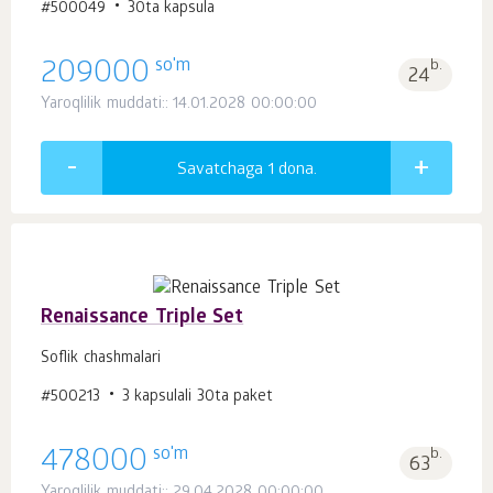
#500049
30ta kapsula
so'm
209000
b.
24
Yaroqlilik muddati:: 14.01.2028 00:00:00
Savatchaga 1
dona.
Renaissance Triple Set
Soflik chashmalari
#500213
3 kapsulali 30ta paket
so'm
478000
b.
63