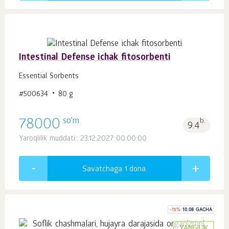
Intestinal Defense ichak fitosorbenti
Essential Sorbents
#500634
80 g
so'm
78000
b.
9.4
Yaroqlilik muddati:: 23.12.2027 00:00:00
Savatchaga 1
dona.
-
15
%
10.08 GACHA