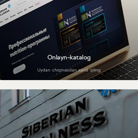
Onlayn-katalog
Uydan chiqmasdan xarid qiling