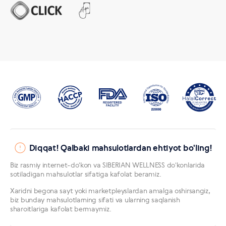
Diqqat! Qalbaki mahsulotlardan ehtiyot bo'ling!
Biz rasmiy internet-doʻkon va SIBERIAN WELLNESS doʻkonlarida
sotiladigan mahsulotlar sifatiga kafolat beramiz.
Xaridni begona sayt yoki marketpleyslardan amalga oshirsangiz,
biz bunday mahsulotlarning sifati va ularning saqlanish
sharoitlariga kafolat bermaymiz.