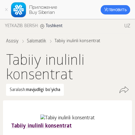
Приложение
Установить
Buy Siberian
UZ
YETKAZIB BERISH:
Toshkent
Asosiy
Salomatlik
Tabiiy inulinli konsentrat
Tabiiy inulinli
konsentrat
Saralash:
mavjudligi bo'yicha
Tabiiy inulinli konsentrat