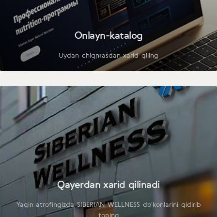
Onlayn-katalog
Uydan chiqmasdan xarid qiling
Qayerdan xarid qilinadi
Yaqin atrofingizda SIBERIAN WELLNESS do'konlarini qidirib
toping