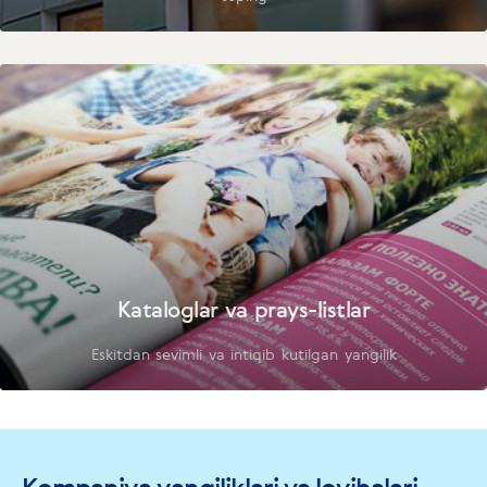
Kataloglar va prays-listlar
Eskitdan sevimli va intiqib kutilgan yangilik