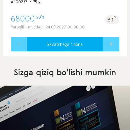
#400237
75 g
so'm
68000
b.
8.1
Yaroqlilik muddati:: 24.03.2027 00:00:00
Savatchaga 1
dona.
Sizga qiziq bo'lishi mumkin