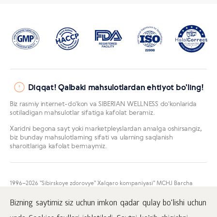
Diqqat! Qalbaki mahsulotlardan ehtiyot bo'ling!
Biz rasmiy internet-doʻkon va SIBERIAN WELLNESS doʻkonlarida
sotiladigan mahsulotlar sifatiga kafolat beramiz.
Xaridni begona sayt yoki marketpleyslardan amalga oshirsangiz,
biz bunday mahsulotlarning sifati va ularning saqlanish
sharoitlariga kafolat bermaymiz.
1996
–2026 "Sibirskoye zdorovye" Xalqaro kompaniyasi" MCHJ Barcha
huquqlar himoyalangan.
Mazkur sayt materiallarini namoyish qilish faqatgina faol
Bizning saytimiz siz uchun imkon qadar qulay bo'lishi uchun
www.siberianhealth.com havolasini ham joylashtirgan taqdirda amalga
oshirilishi mumkin.