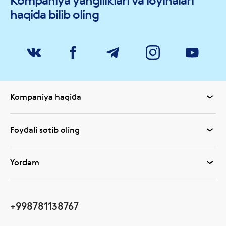
Kompaniya yangiliklari va loyihalari
haqida bilib oling
Kompaniya haqida
Foydali sotib oling
Yordam
+998781138767