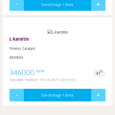
Savatchaga 1
dona.
L-karnitin
Fitness Catalyst
#501654
so'm
346000
b.
41
Yaroqlilik muddati:: 04.04.2027 00:00:00
Savatchaga 1
dona.