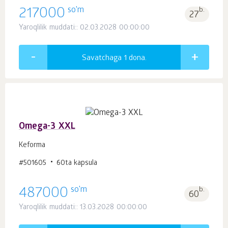
so'm
217000
b.
27
Yaroqlilik muddati:: 02.03.2028 00:00:00
Savatchaga 1
dona.
Omega-3 XXL
Keforma
#501605
60ta kapsula
so'm
487000
b.
60
Yaroqlilik muddati:: 13.03.2028 00:00:00