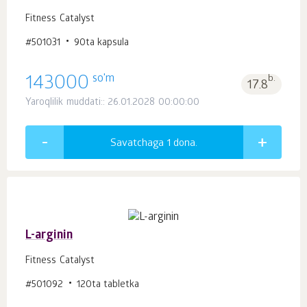
Fitness Catalyst
#501031
90ta kapsula
so'm
143000
b.
17.8
Yaroqlilik muddati:: 26.01.2028 00:00:00
Savatchaga 1
dona.
L-arginin
Fitness Catalyst
#501092
120ta tabletka