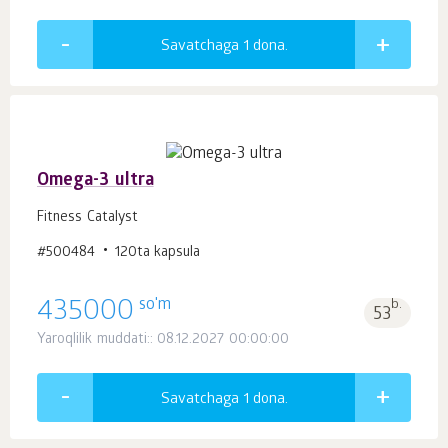
Savatchaga 1
dona.
Omega-3 ultra
Fitness Catalyst
#500484
120ta kapsula
so'm
435000
b.
53
Yaroqlilik muddati:: 08.12.2027 00:00:00
Savatchaga 1
dona.