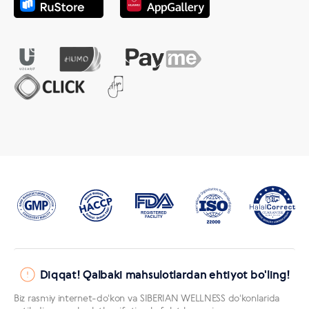
Diqqat! Qalbaki mahsulotlardan ehtiyot bo'ling!
Biz rasmiy internet-doʻkon va SIBERIAN WELLNESS doʻkonlarida