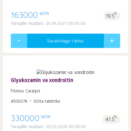
so'm
163000
b.
19.5
Yaroqlilik muddati:: 05.06.2027 00:00:00
Savatchaga 1
dona.
Glyukozamin va xondroitin
Fitness Catalyst
#500276
120ta tabletka
so'm
330000
b.
41.5
Yaroqlilik muddati:: 20.03.2028 00:00:00