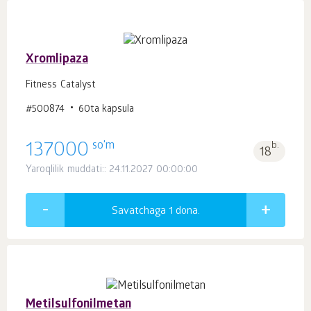
Xromlipaza
Fitness Catalyst
#500874
60ta kapsula
so'm
137000
b.
18
Yaroqlilik muddati:: 24.11.2027 00:00:00
Savatchaga 1
dona.
Metilsulfonilmetan