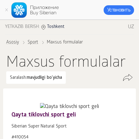
Приложение
Установить
Buy Siberian
UZ
YETKAZIB BERISH:
Toshkent
Asosiy
Sport
Maxsus formulalar
Maxsus formulalar
Saralash:
mavjudligi bo'yicha
Qayta tiklovchi sport geli
Siberian Super Natural Sport
#410054