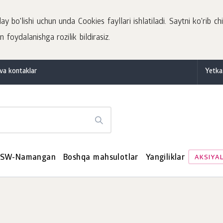
 bo'lishi uchun unda Cookies fayllari ishlatiladi. Saytni ko'rib chi
 foydalanishga rozilik bildirasiz.
va kontaklar
Yetka
SW-Namangan
Boshqa mahsulotlar
Yangiliklar
AKSIYA