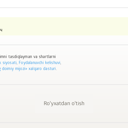
imni tasdiqlayman va shartlarni
k siyosati
,
Foydalanuvchi kelishuvi
,
 doimiy mijozi» xalqaro dasturi
.
Roʻyxatdan oʻtish