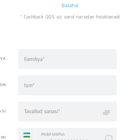
Batafsil
* Cashback QQS siz xarid narxidan hisoblanadi
Familiya*
IYA:
Ism*
ISM:
Tavallud sanasi*
SI:
Mobil telefon
MI: