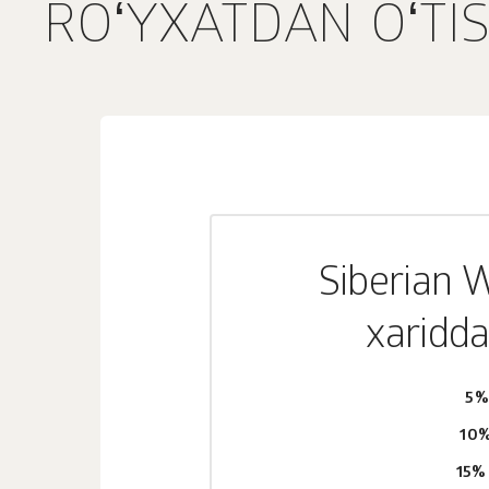
ROʻYXATDAN OʻTI
Siberian W
xaridda
5%
10
15%