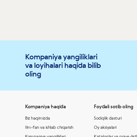
Kompaniya yangiliklari
va loyihalari haqida bilib
oling
Kompaniya haqida
Foydali sotib oling
Biz haqimizda
Sodiqlik dasturi
Ilm-fan va ishlab chiqarish
Oy aksiyalari
Kompaniya yangiliklari
Kataloglar va prays-list