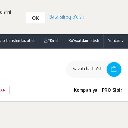
qishni
Batafsilroq o'qish
OK
zib berishni kuzatish
Kirish
Ro'yxatdan o'tish
Yordam
Savatcha bo'sh
Kompaniya
PRO Sibir
LAR