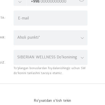
+998
E-mail
TA:
Aholi punkti*
AR:
SIBERIAN WELLNESS Doʻkonining
IZ.
To'plangan bonuslardan foydalanishingiz uchun SW
do'konini tanlashni tavsiya etamiz.
Ro'yxatdan o'tish tekin