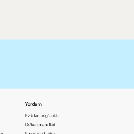
Yordam
Biz bilan bog'lanish
Do'kon manzillari
lar
Buyurtma berish