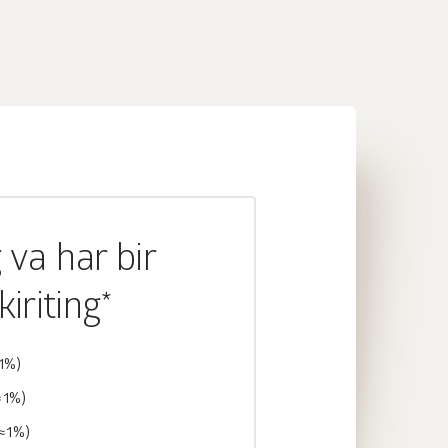
 va har bir
iriting*
≈1%)
≈1%)
(≈1%)