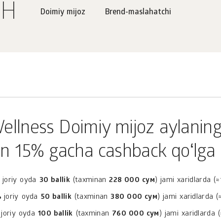
SH
Doimiy mijoz
Brend-maslahatchi
ellness Doimiy mijoz aylaning
n 15% gacha cashback qoʻlga k
joriy oyda
30 ballik
(taxminan
228 000 сум
) jami xaridlarda (
%
joriy oyda
50 ballik
(taxminan
380 000 сум
) jami xaridlarda (
joriy oyda
100 ballik
(taxminan
760 000 сум
) jami xaridlarda 