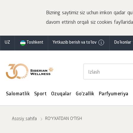
Bizning saytimiz siz uchun imkon qadar qulay
davom ettirish orqali siz cookies fayllaridan
UZ
Toshkent
Yetkazib berish va to‘lov
Do'konlar 
Salomatlik
Sport
Ozuqalar
Go'zallik
Parfyumeriya
Asosiy sahifa
ROʻYXATDAN OʻTISH