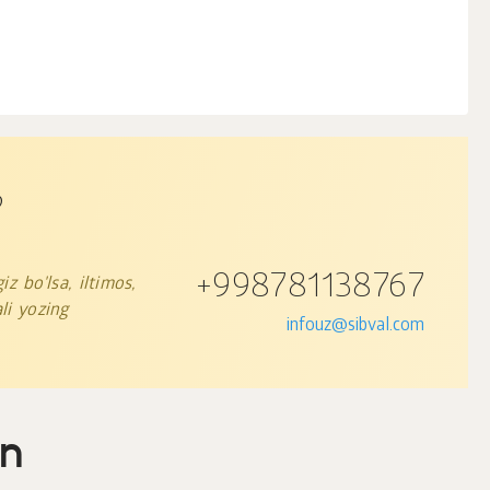
?
+998781138767
z bo'lsa, iltimos,
li yozing
infouz@sibval.com
in