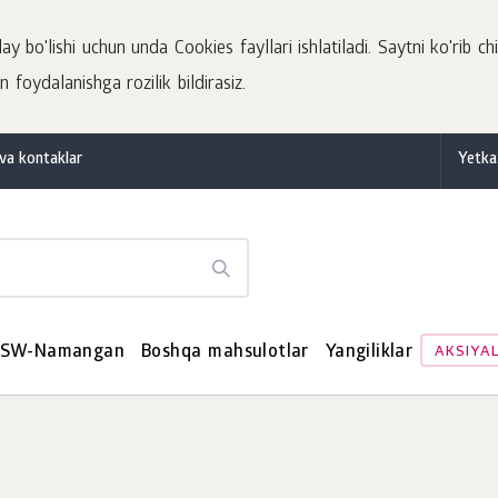
 bo'lishi uchun unda Cookies fayllari ishlatiladi. Saytni ko'rib chi
 foydalanishga rozilik bildirasiz.
va kontaklar
Yetka
SW-Namangan
Boshqa mahsulotlar
Yangiliklar
AKSIYA