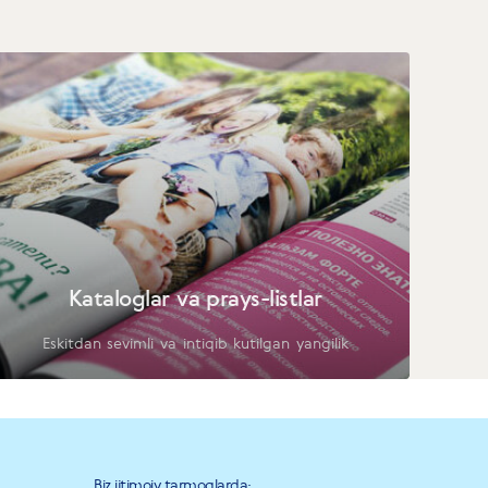
Kataloglar va prays-listlar
Eskitdan sevimli va intiqib kutilgan yangilik
Biz ijtimoiy tarmoqlarda: