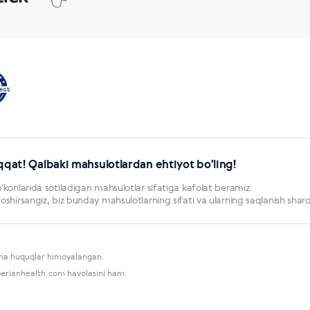
qqat! Qalbaki mahsulotlardan ehtiyot bo'ling!
konlarida sotiladigan mahsulotlar sifatiga kafolat beramiz.
hirsangiz, biz bunday mahsulotlarning sifati va ularning saqlanish sharo
cha huquqlar himoyalangan.
iberianhealth.com havolasini ham