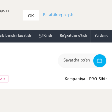
qishni
Batafsilroq o'qish
OK
zib berishni kuzatish
Kirish
Ro'yxatdan o'tish
Yordam
Savatcha bo'sh
Kompaniya
PRO Sibir
LAR