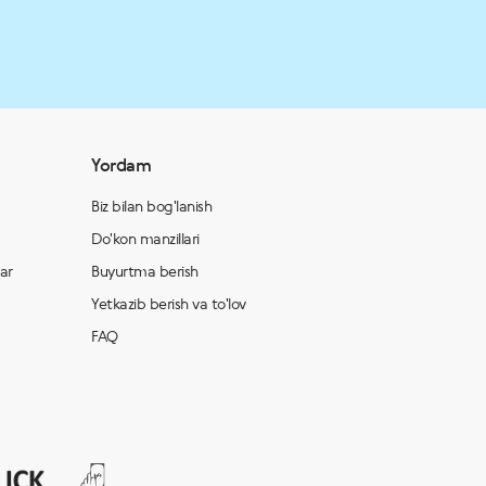
Yordam
Biz bilan bog'lanish
Do'kon manzillari
lar
Buyurtma berish
Yetkazib berish va to'lov
FAQ