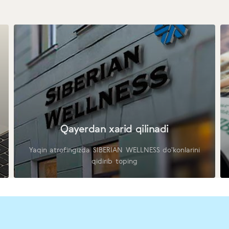
Qayerdan xarid qilinadi
Yaqin atrofingizda SIBERIAN WELLNESS do'konlarini
qidirib toping