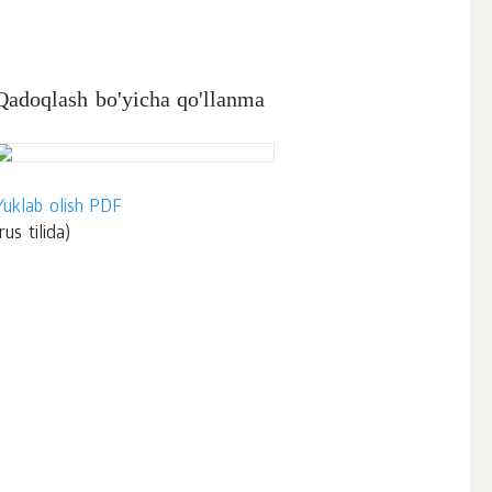
Qadoqlash bo'yicha qo'llanma
Yuklab olish PDF
rus tilida)