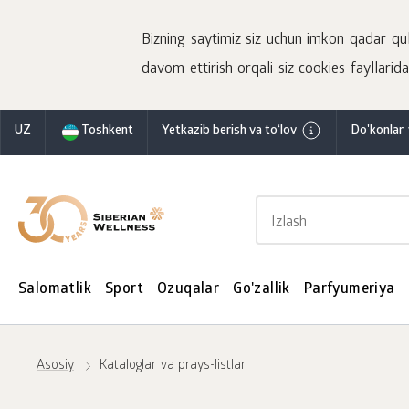
Bizning saytimiz siz uchun imkon qadar qulay
davom ettirish orqali siz cookies fayllaridan
UZ
Toshkent
Yetkazib berish va to‘lov
Do'konlar 
Salomatlik
Sport
Ozuqalar
Go'zallik
Parfyumeriya
Asosiy
Kataloglar va prays-listlar