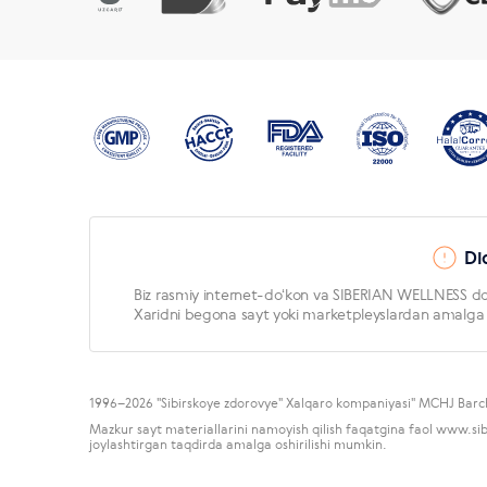
Di
Biz rasmiy internet-doʻkon va SIBERIAN WELLNESS doʻ
Xaridni begona sayt yoki marketpleyslardan amalga os
1996
–2026 "Sibirskoye zdorovye" Xalqaro kompaniyasi" MCHJ Bar
Mazkur sayt materiallarini namoyish qilish faqatgina faol www.s
joylashtirgan taqdirda amalga oshirilishi mumkin.