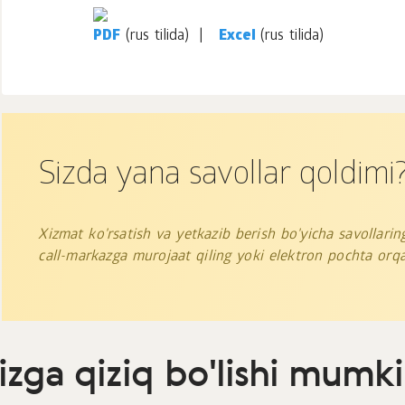
PDF
(rus tilida) |
Excel
(rus tilida)
Sizda yana savollar qoldimi
Xizmat ko'rsatish va yetkazib berish bo'yicha savollaringi
call-markazga murojaat qiling yoki elektron pochta orqa
izga qiziq bo'lishi mumk