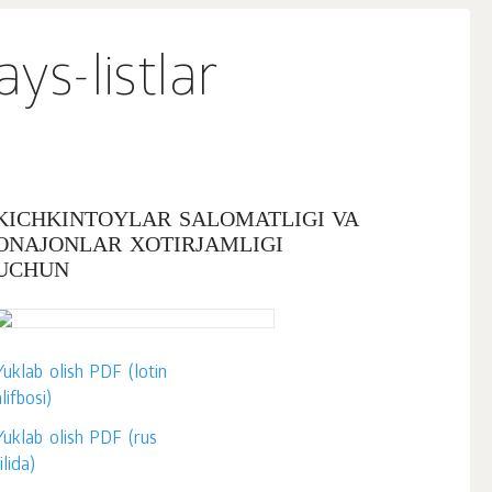
ys-listlar
KICHKINTOYLAR SALOMATLIGI VA
ONAJONLAR XOTIRJAMLIGI
UCHUN
Yuklab olish PDF (lotin
lifbosi)
Yuklab olish PDF (rus
ilida)