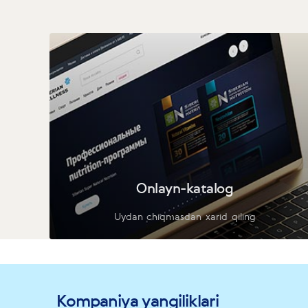
Onlayn-katalog
Uydan chiqmasdan xarid qiling
Kompaniya yangiliklari