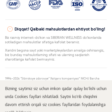
Diqqat! Qalbaki mahsulotlardan ehtiyot bo'ling!
Biz rasmiy internet-doʻkon va SIBERIAN WELLNESS doʻkonlarida
sotiladigan mahsulotlar sifatiga kafolat beramiz.
Xaridni begona sayt yoki marketpleyslardan amalga oshirsangiz,
biz bunday mahsulotlarning sifati va ularning saqlanish
sharoitlariga kafolat bermaymiz.
1996
–2026 "Sibirskoye zdorovye" Xalqaro kompaniyasi" MCHJ Barcha
huquqlar himoyalangan.
Mazkur sayt materiallarini namoyish qilish faqatgina faol
Bizning saytimiz siz uchun imkon qadar qulay bo'lishi uchun
www.siberianhealth.com havolasini ham joylashtirgan taqdirda amalga
oshirilishi mumkin.
unda Cookies fayllari ishlatiladi. Saytni ko'rib chiqishni
Ommaviy oferta
davom ettirish orqali siz cookies fayllaridan foydalanishga
Mahfiylik to'g'risida