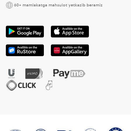
60+ mamlakatga mahsulot yetkazib beramiz