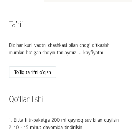
Taʼrifi
Biz har kuni vaqtni chashkasi bilan chogʻ oʻtkazish
mumkin boʻlgan choyni tanlaymiz. U kayfiyatni...
To'liq ta'rifni o'qish
Qoʻllanilishi
1. Bitta filtr-paketga 200 ml qaynoq suv bilan quyilsin.
2. 10 - 15 minut davomida tindirilsin.