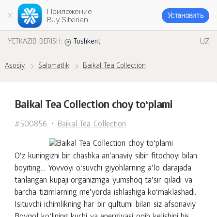
Приложение
Установить
Buy Siberian
UZ
YETKAZIB BERISH:
Toshkent
Asosiy
Salomatlik
Baikal Tea Collection
Baikal Tea Collection choy toʻplami
#500856
Baikal Tea Collection
Oʻz kuningizni bir chashka anʼanaviy sibir fitochoyi bilan
boyiting... Yovvoyi oʻsuvchi giyohlarning aʼlo darajada
tanlangan kupaji organizmga yumshoq taʼsir qiladi va
barcha tizimlarning meʼyorda ishlashiga koʻmaklashadi.
Isituvchi ichimlikning har bir qultumi bilan siz afsonaviy