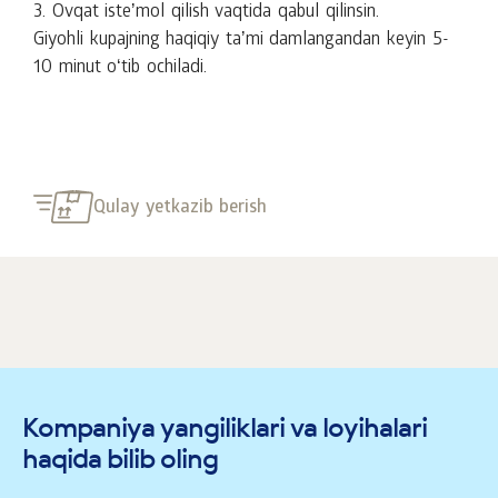
3. Ovqat isteʼmol qilish vaqtida qabul qilinsin.
Giyohli kupajning haqiqiy taʼmi damlangandan keyin 5-
10 minut oʻtib ochiladi.
Qulay yetkazib berish
Kompaniya yangiliklari va loyihalari
haqida bilib oling