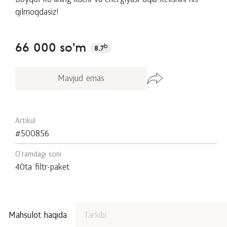
Boyqol koʻlining kuchi va energiyasi oqib kelishini his
qilmoqdasiz!
66 000 so'm
b
8.7
Mavjud emas
Artikul
#500856
O'ramdagi soni
40ta filtr-paket
Mahsulot haqida
Tarkibi