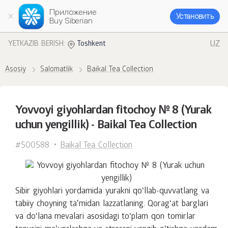
Приложение
Установить
Buy Siberian
UZ
YETKAZIB BERISH:
Toshkent
Asosiy
Salomatlik
Baikal Tea Collection
Yovvoyi giyohlardan fitochoy № 8 (Yurak
uchun yengillik) - Baikal Tea Collection
#500588
Baikal Tea Collection
Sibir giyohlari yordamida yurakni qoʻllab-quvvatlang va
tabiiy choyning taʼmidan lazzatlaning. Qoragʻat barglari
va doʻlana mevalari asosidagi toʻplam qon tomirlar