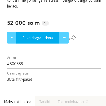
tonusini meʼyorlashga va stressni yengib oʻtishga yordam
beradi.
52 000 so'm
b
6
Savatchaga 1
dona.
Artikul
#500588
O'ramdagi soni
30ta filtr-paket
Mahsulot haqida
Tarkibi
Fikr-mulohazalar
0