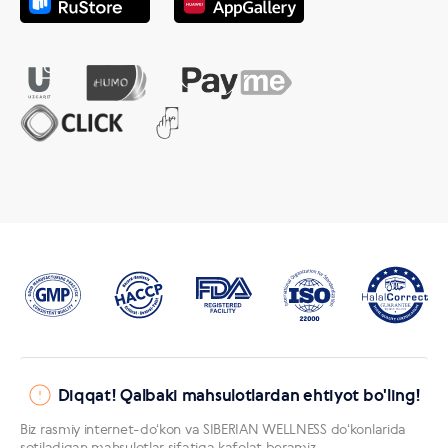
Diqqat! Qalbaki mahsulotlardan ehtiyot bo'ling!
Biz rasmiy internet-doʻkon va SIBERIAN WELLNESS doʻkonlarida
sotiladigan mahsulotlar sifatiga kafolat beramiz.