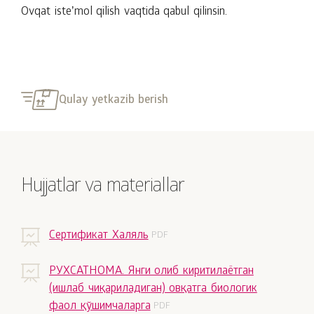
Ovqat isteʼmol qilish vaqtida qabul qilinsin.
Qulay yetkazib berish
Hujjatlar va materiallar
Сертификат Халяль
РУХСАТНОМА. Янги олиб киритилаётган
(ишлаб чиқариладиган) овқатга биологик
фаол қўшимчаларга