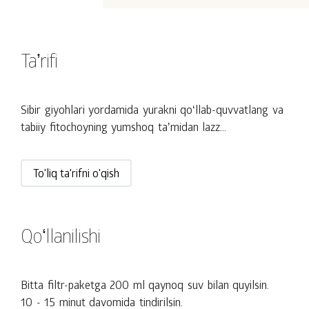
Taʼrifi
Sibir giyohlari yordamida yurakni qoʻllab-quvvatlang va
tabiiy fitochoyning yumshoq taʼmidan lazz...
To'liq ta'rifni o'qish
Qoʻllanilishi
Bitta filtr-paketga 200 ml qaynoq suv bilan quyilsin.
10 - 15 minut davomida tindirilsin.