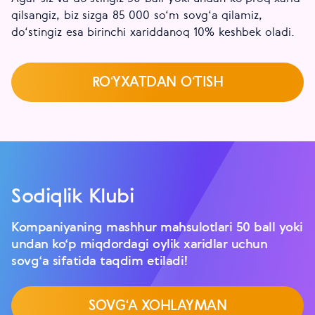
qilsangiz, biz sizga 85 000 so‘m sovg‘a qilamiz,
do‘stingiz esa birinchi xariddanoq 10% keshbek oladi.
ROʻYXATDAN OʻTISH
Sodiqlik Klubi
Kompaniyaning mashhur mahsulotlari 50 ball yoki
undan ko‘p miqdordagi oylik xaridlar uchun
sovg‘a sifatida taqdim etiladi!
SOVG‘A XOHLAYMAN