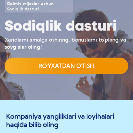
Doimiy mijozlar uchun
Sodiqlik dasturi
Sodiqlik dasturi
Xaridlarni amalga oshiring, bonuslarni to‘plang va
sovg‘alar oling!
ROʻYXATDAN OʻTISH
Kompaniya yangiliklari va loyihalari
haqida bilib oling