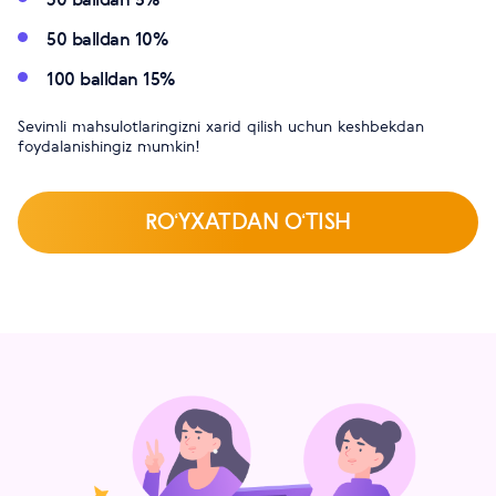
50 balldan 10%
100 balldan 15%
Sevimli mahsulotlaringizni xarid qilish uchun keshbekdan
foydalanishingiz mumkin!
ROʻYXATDAN OʻTISH