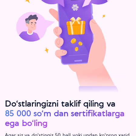
Do‘stlaringizni taklif qiling va
85 000 so‘m dan sertifikatlarga
ega bo‘ling
Agar siz va do‘stingiz 50 ball yoki undan ko‘proq xarid