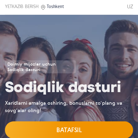
UZ
YETKAZIB BERISH:
Toshkent
Doimiy mijozlar uchun
Sodiqlik dasturi
Sodiqlik dasturi
Xaridlarni amalga oshiring, bonuslarni to‘plang va
sovg‘alar oling!
BATAFSIL