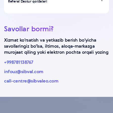
Referal Dastur qoidalari
Savollar bormi?
Xizmat ko'rsatish va yetkazib berish bo'yicha
savollaringiz bo'lsa, iltimos, aloqa-markazga
murojaat qiling yoki elektron pochta orqali yozing
+998781138767
infouz@sibval.com
call-centre@sibvaleo.com