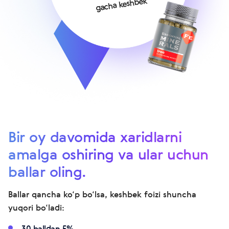
gacha keshbek
Bir oy davomida xaridlarni
amalga oshiring va ular uchun
ballar oling.
Ballar qancha ko‘p bo‘lsa, keshbek foizi shuncha
yuqori bo‘ladi:
30 balldan 5%