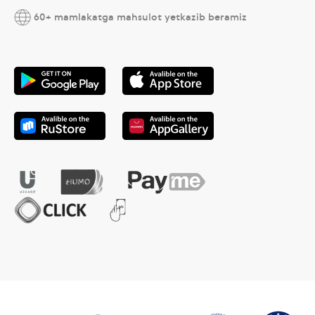
60+ mamlakatga mahsulot yetkazib beramiz