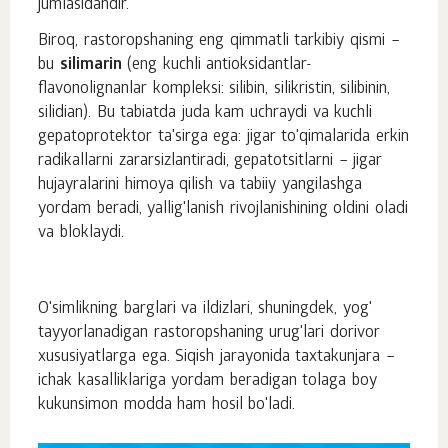
jumlasidandir.
Biroq, rastoropshaning eng qimmatli tarkibiy qismi –
bu
silimarin
(eng kuchli antioksidantlar-
flavonolignanlar kompleksi: silibin, silikristin, silibinin,
silidian). Bu tabiatda juda kam uchraydi va kuchli
gepatoprotektor ta'sirga ega: jigar to'qimalarida erkin
radikallarni zararsizlantiradi, gepatotsitlarni – jigar
hujayralarini himoya qilish va tabiiy yangilashga
yordam beradi, yallig'lanish rivojlanishining oldini oladi
va bloklaydi.
O'simlikning barglari va ildizlari, shuningdek, yog'
tayyorlanadigan rastoropshaning urug'lari dorivor
xususiyatlarga ega. Siqish jarayonida taxtakunjara –
ichak kasalliklariga yordam beradigan tolaga boy
kukunsimon modda ham hosil bo'ladi.