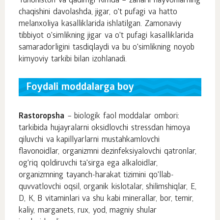
Yunoniston va qadimgi Rimda – zaharli hayvonlarning
chaqishini davolashda, jigar, o't pufagi va hatto
melanxoliya kasalliklarida ishlatilgan. Zamonaviy
tibbiyot o'simlikning jigar va o't pufagi kasalliklarida
samaradorligini tasdiqlaydi va bu o'simlikning noyob
kimyoviy tarkibi bilan izohlanadi.
Foydali moddalarga boy
Rastoropsha
– biologik faol moddalar ombori:
tarkibida hujayralarni oksidlovchi stressdan himoya
qiluvchi va kapillyarlarni mustahkamlovchi
flavonoidlar, organizmni dezinfeksiyalovchi qatronlar,
og'riq qoldiruvchi ta'sirga ega alkaloidlar,
organizmning tayanch-harakat tizimini qo'llab-
quvvatlovchi oqsil, organik kislotalar, shilimshiqlar, E,
D, K, B vitaminlari va shu kabi minerallar, bor, temir,
kaliy, marganets, rux, yod, magniy shular