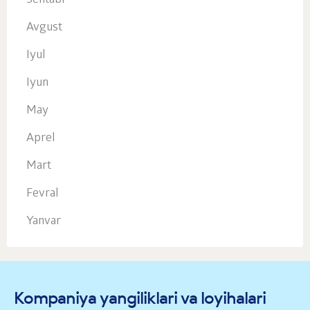
Sentabr
Avgust
Iyul
Iyun
May
Aprel
Mart
Fevral
Yanvar
Kompaniya yangiliklari va loyihalari