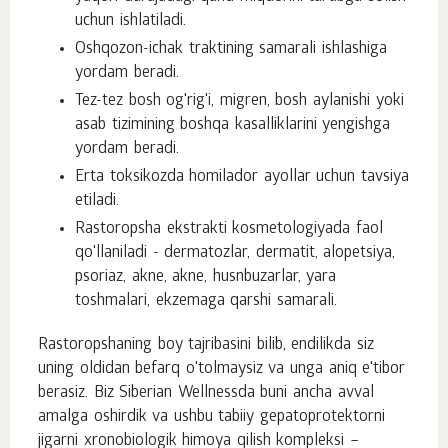
uchun ishlatiladi.
Oshqozon-ichak traktining samarali ishlashiga
yordam beradi.
Tez-tez bosh og'rig'i, migren, bosh aylanishi yoki
asab tizimining boshqa kasalliklarini yengishga
yordam beradi.
Erta toksikozda homilador ayollar uchun tavsiya
etiladi.
Rastoropsha ekstrakti kosmetologiyada faol
qo'llaniladi - dermatozlar, dermatit, alopetsiya,
psoriaz, akne, akne, husnbuzarlar, yara
toshmalari, ekzemaga qarshi samarali.
Rastoropshaning boy tajribasini bilib, endilikda siz
uning oldidan befarq o'tolmaysiz va unga aniq e'tibor
berasiz. Biz Siberian Wellnessda buni ancha avval
amalga oshirdik va ushbu tabiiy gepatoprotektorni
jigarni xronobiologik himoya qilish kompleksi –