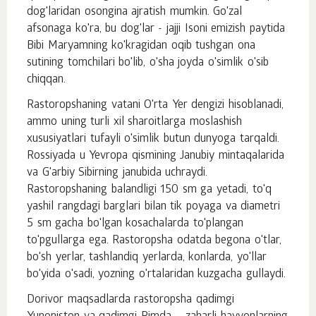
dog'laridan osongina ajratish mumkin. Go'zal
afsonaga ko'ra, bu dog'lar - jajji Isoni emizish paytida
Bibi Maryamning ko'kragidan oqib tushgan ona
sutining tomchilari bo'lib, o'sha joyda o'simlik o'sib
chiqqan.
Rastoropshaning vatani O'rta Yer dengizi hisoblanadi,
ammo uning turli xil sharoitlarga moslashish
xususiyatlari tufayli o'simlik butun dunyoga tarqaldi.
Rossiyada u Yevropa qismining Janubiy mintaqalarida
va G'arbiy Sibirning janubida uchraydi.
Rastoropshaning balandligi 150 sm ga yetadi, to'q
yashil rangdagi barglari bilan tik poyaga va diametri
5 sm gacha bo'lgan kosachalarda to'plangan
to'pgullarga ega. Rastoropsha odatda begona o'tlar,
bo'sh yerlar, tashlandiq yerlarda, konlarda, yo'llar
bo'yida o'sadi, yozning o'rtalaridan kuzgacha gullaydi.
Dorivor maqsadlarda rastoropsha qadimgi