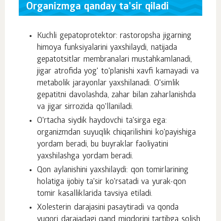
Organizmga qanday ta'sir qiladi
Kuchli gepatoprotektor: rastoropsha jigarning
himoya funksiyalarini yaxshilaydi, natijada
gepatotsitlar membranalari mustahkamlanadi,
jigar atrofida yog' to'planishi xavfi kamayadi va
metabolik jarayonlar yaxshilanadi. O'simlik
gepatitni davolashda, zahar bilan zaharlanishda
va jigar sirrozida qo'llaniladi.
O'rtacha siydik haydovchi ta'sirga ega:
organizmdan suyuqlik chiqarilishini ko'payishiga
yordam beradi, bu buyraklar faoliyatini
yaxshilashga yordam beradi.
Qon aylanishini yaxshilaydi: qon tomirlarining
holatiga ijobiy ta'sir ko'rsatadi va yurak-qon
tomir kasalliklarida tavsiya etiladi.
Xolesterin darajasini pasaytiradi va qonda
yuqori darajadagi qand miqdorini tartibga solish