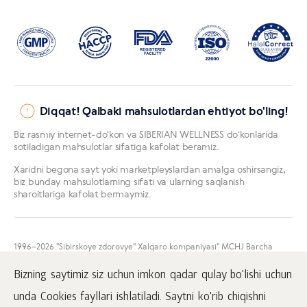
Diqqat! Qalbaki mahsulotlardan ehtiyot bo'ling!
Biz rasmiy internet-doʻkon va SIBERIAN WELLNESS doʻkonlarida
sotiladigan mahsulotlar sifatiga kafolat beramiz.
Xaridni begona sayt yoki marketpleyslardan amalga oshirsangiz,
biz bunday mahsulotlarning sifati va ularning saqlanish
sharoitlariga kafolat bermaymiz.
1996
–2026 "Sibirskoye zdorovye" Xalqaro kompaniyasi" MCHJ Barcha
huquqlar himoyalangan.
Mazkur sayt materiallarini namoyish qilish faqatgina faol
Bizning saytimiz siz uchun imkon qadar qulay bo'lishi uchun
www.siberianhealth.com havolasini ham joylashtirgan taqdirda amalga
oshirilishi mumkin.
unda Cookies fayllari ishlatiladi. Saytni ko'rib chiqishni