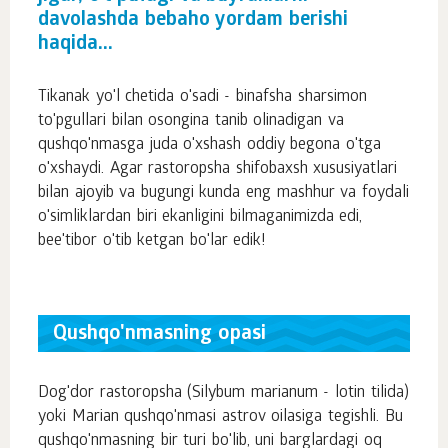
davolashda bebaho yordam berishi
haqida...
Tikanak yo'l chetida o'sadi - binafsha sharsimon
to'pgullari bilan osongina tanib olinadigan va
qushqo'nmasga juda o'xshash oddiy begona o'tga
o'xshaydi. Agar rastoropsha shifobaxsh xususiyatlari
bilan ajoyib va bugungi kunda eng mashhur va foydali
o'simliklardan biri ekanligini bilmaganimizda edi,
bee'tibor o'tib ketgan bo'lar edik!
Qushqo'nmasning opasi
Dog'dor rastoropsha (Silybum marianum - lotin tilida)
yoki Marian qushqo'nmasi astrov oilasiga tegishli. Bu
qushqo'nmasning bir turi bo'lib, uni barglardagi oq