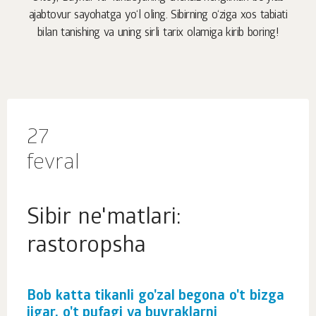
ajabtovur sayohatga yo‘l oling. Sibirning o‘ziga xos tabiati
bilan tanishing va uning sirli tarix olamiga kirib boring!
27
fevral
Sibir ne'matlari:
rastoropsha
Bob katta tikanli go'zal begona o't bizga
jigar, o't pufagi va buyraklarni