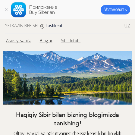
Приложение
Установить
Buy Siberian
UZ
YETKAZIB BERISH:
Toshkent
Asosiy sahifa
Bloglar
Sibir kitobi
Haqiqiy Sibir bilan bizning blogimizda
tanishing!
Oltoy, Baykal va Yakutiyaning cheksiz kengliklari bo‘ylab