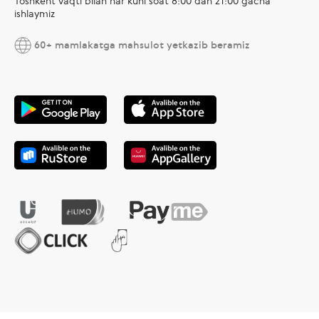
Toshkent vaqti bilan har kuni soat 8:00 dan 21:00 gacha
ishlaymiz
60+ mamlakatga mahsulot yetkazib beramiz