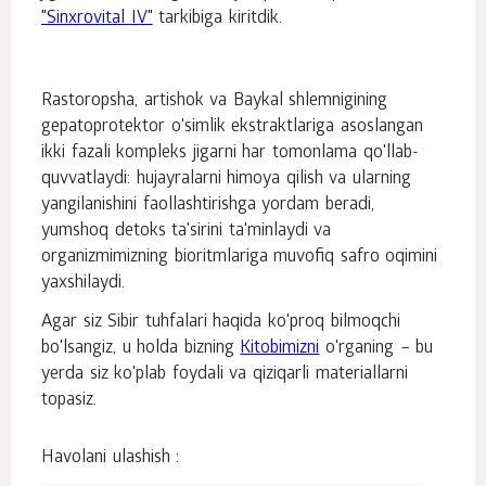
"Sinxrovital IV"
tarkibiga kiritdik.
Rastoropsha, artishok va Baykal shlemnigining
gepatoprotektor o'simlik ekstraktlariga asoslangan
ikki fazali kompleks jigarni har tomonlama qo'llab-
quvvatlaydi: hujayralarni himoya qilish va ularning
yangilanishini faollashtirishga yordam beradi,
yumshoq detoks ta'sirini ta'minlaydi va
organizmimizning bioritmlariga muvofiq safro oqimini
yaxshilaydi.
Agar siz Sibir tuhfalari haqida ko'proq bilmoqchi
bo'lsangiz, u holda bizning
Kitobimizni
o'rganing – bu
yerda siz ko'plab foydali va qiziqarli materiallarni
topasiz.
Havolani ulashish :