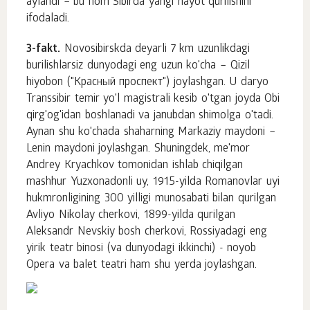
aylandi – bu nom Sibirda yangi hayot qurilishini
ifodaladi.
3-fakt.
Novosibirskda deyarli 7 km uzunlikdagi
burilishlarsiz dunyodagi eng uzun ko'cha – Qizil
hiyobon ("Красный проспект") joylashgan. U daryo
Transsibir temir yo'l magistrali kesib o'tgan joyda Obi
qirg'og'idan boshlanadi va janubdan shimolga o'tadi.
Aynan shu ko'chada shaharning Markaziy maydoni –
Lenin maydoni joylashgan. Shuningdek, me'mor
Andrey Kryachkov tomonidan ishlab chiqilgan
mashhur Yuzxonadonli uy, 1915-yilda Romanovlar uyi
hukmronligining 300 yilligi munosabati bilan qurilgan
Avliyo Nikolay cherkovi, 1899-yilda qurilgan
Aleksandr Nevskiy bosh cherkovi, Rossiyadagi eng
yirik teatr binosi (va dunyodagi ikkinchi) - noyob
Opera va balet teatri ham shu yerda joylashgan.