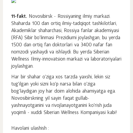
11-fakt.
Novosibirsk - Rossiyaning ilmiy markazi.
Shaharda 100 dan ortiq ilmiy-tadqiqot tashkilotlari,
Akademiklar shaharchasi, Rossiya fanlar akademiyasi
(RFA) Sibir bo'linmasi Prezidiumi joylashgan, bu yerda
1500 dan ortiq fan doktorlari va 3400 nafar fan
nomzodi yashaydi va ishlaydi. Bu yerda Siberian
Wellness Ilmiy-innovatsion markazi va laboratoriyalari
joylashgan.
Har bir shahar o'ziga xos tarzda yaxshi, lekin siz
tug'ilgan yoki sizni ko'p narsa bilan o'ziga
bog'laydigan joy har doim alohida ahamiyatga ega.
Novosibirskning yil sayin faqat gullab-
yashnayotganini va rivojlanayotganini ko'rish juda
yoqimli - xuddi Siberian Wellness Kompaniyasi kabi!
Havolani ulashish :