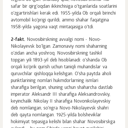
safar bir qirg'oqdan ikkinchisiga o'tganlarida soatlarini
o'zgartirishlari kerak edi. 1955-yilda Ob orqali birinchi
avtomobil ko'prigi qurildi, ammo shahar faqatgina
1958-yilda yagona vaqt mintaqasiga o'tdi.
2-fakt.
Novosibirskning avvalgi nomi - Novo-
Nikolayevsk bo'lgan. Zamonaviy nomi shaharning
o'zidan ancha yoshroq. Novosibirskning tashkil
topgan yili 1893-yil deb hisoblanadi: o'shanda Ob
orqali ko'prik qurish uchun taniqli muhandislar va
quruvchilar qishloqqa kelishgan. O'sha paytda aholi
punktlarining nomlari hukmdorlarning ismlari
sharafiga berilgan, shuning uchun shaharcha dastlab
imperator Aleksandr III sharafiga Aleksandrovskiy,
keyinchalik Nikolay II sharafiga Novonikolayevskiy
deb nomlangan, so'ngra Novo-Nikolayevsk shahri
deb qayta nomlangan. 1925-yilda bolsheviklar
hokimiyat tepasiga kelishi bilan shahar Novosibirskga