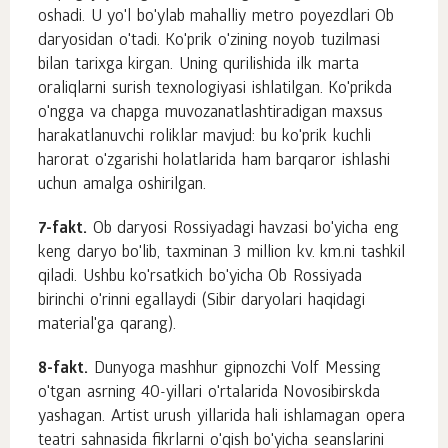
oshadi. U yo'l bo'ylab mahalliy metro poyezdlari Ob
daryosidan o'tadi. Ko'prik o'zining noyob tuzilmasi
bilan tarixga kirgan. Uning qurilishida ilk marta
oraliqlarni surish texnologiyasi ishlatilgan. Ko'prikda
o'ngga va chapga muvozanatlashtiradigan maxsus
harakatlanuvchi roliklar mavjud: bu ko'prik kuchli
harorat o'zgarishi holatlarida ham barqaror ishlashi
uchun amalga oshirilgan.
7-fakt.
Ob daryosi Rossiyadagi havzasi bo'yicha eng
keng daryo bo'lib, taxminan 3 million kv. km.ni tashkil
qiladi. Ushbu ko'rsatkich bo'yicha Ob Rossiyada
birinchi o'rinni egallaydi (Sibir daryolari haqidagi
material'ga qarang).
8-fakt.
Dunyoga mashhur gipnozchi Volf Messing
o'tgan asrning 40-yillari o'rtalarida Novosibirskda
yashagan. Artist urush yillarida hali ishlamagan opera
teatri sahnasida fikrlarni o'qish bo'yicha seanslarini