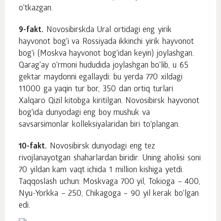
o'tkazgan.
9-fakt.
Novosibirskda Ural ortidagi eng yirik
hayvonot bog'i va Rossiyada ikkinchi yirik hayvonot
bog'i (Moskva hayvonot bog'idan keyin) joylashgan.
Qarag'ay o'rmoni hududida joylashgan bo'lib, u 65
gektar maydonni egallaydi: bu yerda 770 xildagi
11000 ga yaqin tur bor, 350 dan ortiq turlari
Xalqaro Qizil kitobga kiritilgan. Novosibirsk hayvonot
bog'ida dunyodagi eng boy mushuk va
savsarsimonlar kolleksiyalaridan biri to'plangan.
10-fakt.
Novosibirsk dunyodagi eng tez
rivojlanayotgan shaharlardan biridir. Uning aholisi soni
70 yildan kam vaqt ichida 1 million kishiga yetdi.
Taqqoslash uchun: Moskvaga 700 yil, Tokioga – 400,
Nyu-Yorkka – 250, Chikagoga – 90 yil kerak bo'lgan
edi.