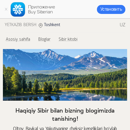
Приложение
Установить
Buy Siberian
UZ
YETKAZIB BERISH:
Toshkent
Asosiy sahifa
Bloglar
Sibir kitobi
Haqiqiy Sibir bilan bizning blogimizda
tanishing!
Oltoy, Baykal va Yakutiyaning cheksiz kengliklari bo‘ylab