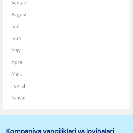
Sentabr
Avgust
Iyul
Iyun
May
Aprel
Mart
Fevral
Yanvar
Kompaniya yangiliklari va loyihalari