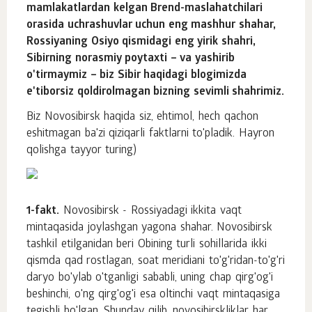
mamlakatlardan kelgan Brend-maslahatchilari
orasida uchrashuvlar uchun eng mashhur shahar,
Rossiyaning Osiyo qismidagi eng yirik shahri,
Sibirning norasmiy poytaxti – va yashirib
o'tirmaymiz – biz Sibir haqidagi blogimizda
e'tiborsiz qoldirolmagan bizning sevimli shahrimiz.
Biz Novosibirsk haqida siz, ehtimol, hech qachon
eshitmagan ba'zi qiziqarli faktlarni to'pladik. Hayron
qolishga tayyor turing)
1-fakt.
Novosibirsk - Rossiyadagi ikkita vaqt
mintaqasida joylashgan yagona shahar. Novosibirsk
tashkil etilganidan beri Obining turli sohillarida ikki
qismda qad rostlagan, soat meridiani to'g'ridan-to'g'ri
daryo bo'ylab o'tganligi sababli, uning chap qirg'og'i
beshinchi, o'ng qirg'og'i esa oltinchi vaqt mintaqasiga
tegishli bo'lgan. Shunday qilib, novosibirskliklar har