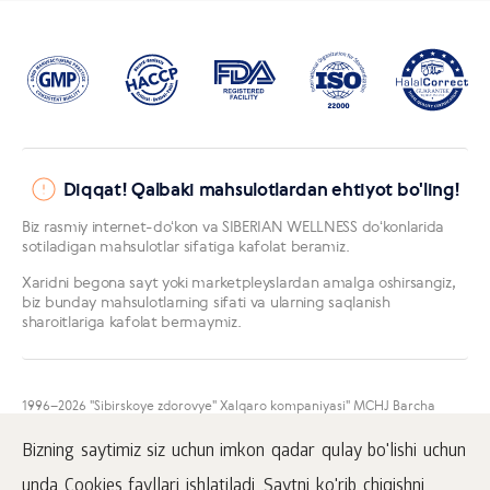
Diqqat! Qalbaki mahsulotlardan ehtiyot bo'ling!
Biz rasmiy internet-doʻkon va SIBERIAN WELLNESS doʻkonlarida
sotiladigan mahsulotlar sifatiga kafolat beramiz.
Xaridni begona sayt yoki marketpleyslardan amalga oshirsangiz,
biz bunday mahsulotlarning sifati va ularning saqlanish
sharoitlariga kafolat bermaymiz.
1996
–2026 "Sibirskoye zdorovye" Xalqaro kompaniyasi" MCHJ Barcha
huquqlar himoyalangan.
Mazkur sayt materiallarini namoyish qilish faqatgina faol
Bizning saytimiz siz uchun imkon qadar qulay bo'lishi uchun
www.siberianhealth.com havolasini ham joylashtirgan taqdirda amalga
oshirilishi mumkin.
unda Cookies fayllari ishlatiladi. Saytni ko'rib chiqishni