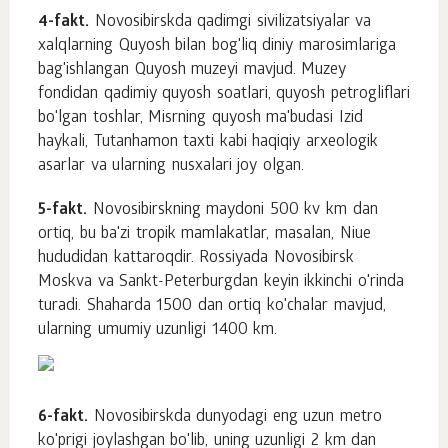
4-fakt.
Novosibirskda qadimgi sivilizatsiyalar va
xalqlarning Quyosh bilan bog'liq diniy marosimlariga
bag'ishlangan Quyosh muzeyi mavjud. Muzey
fondidan qadimiy quyosh soatlari, quyosh petrogliflari
bo'lgan toshlar, Misrning quyosh ma'budasi Izid
haykali, Tutanhamon taxti kabi haqiqiy arxeologik
asarlar va ularning nusxalari joy olgan.
5-fakt.
Novosibirskning maydoni 500 kv km dan
ortiq, bu ba'zi tropik mamlakatlar, masalan, Niue
hududidan kattaroqdir. Rossiyada Novosibirsk
Moskva va Sankt-Peterburgdan keyin ikkinchi o'rinda
turadi. Shaharda 1500 dan ortiq ko'chalar mavjud,
ularning umumiy uzunligi 1400 km.
6-fakt.
Novosibirskda dunyodagi eng uzun metro
ko'prigi joylashgan bo'lib, uning uzunligi 2 km dan