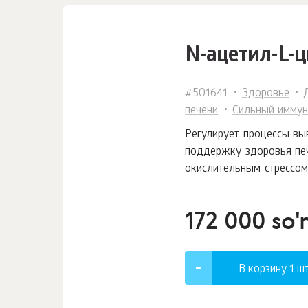
N-ацетил-L-ци
#501641
Здоровье
печени
Сильный иммун
Регулирует процессы вы
поддержку здоровья печ
окислительным стрессом
172 000 so
В корзину 1
шт