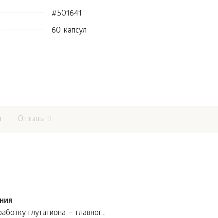
#501641
60 капсул
в
Отзывы
9
ния
ботку глутатиона – главног...