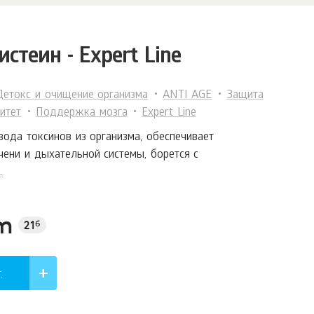
стеин - Expert Line
Детокс и очищение организма
ANTI AGE
Защита
итет
Поддержка мозга
Expert Line
вода токсинов из организма, обеспечивает
ени и дыхательной системы, борется с
.
'm
21
б
.