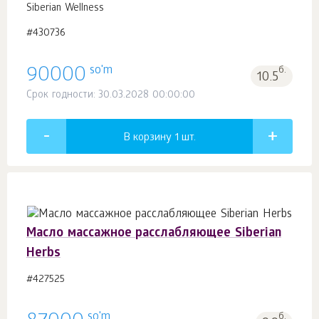
Siberian Wellness
#430736
so'm
90000
б.
10.5
Срок годности: 30.03.2028 00:00:00
В корзину 1
шт.
Масло массажное расслабляющее Siberian
Herbs
#427525
so'm
б.