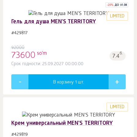
-
20
%
ДО 31.08
LIMITED
Гель для душа MEN'S TERRITORY
#429817
92000
so'm
73600
б.
7.4
Срок годности: 25.09.2027 00:00:00
В корзину 1
шт.
LIMITED
Крем универсальный MEN'S TERRITORY
#429819