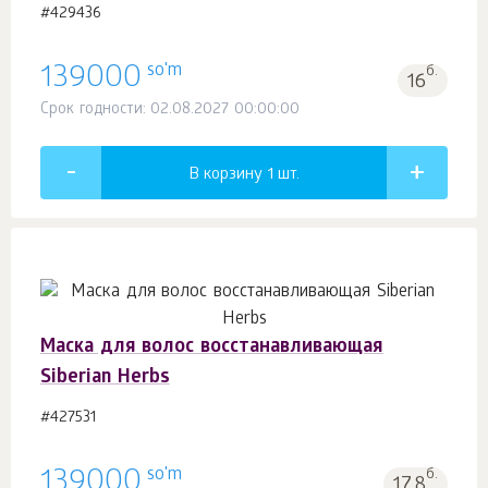
#429436
so'm
139000
б.
16
Срок годности: 02.08.2027 00:00:00
В корзину 1
шт.
Маска для волос восстанавливающая
Siberian Herbs
#427531
so'm
139000
б.
17.8