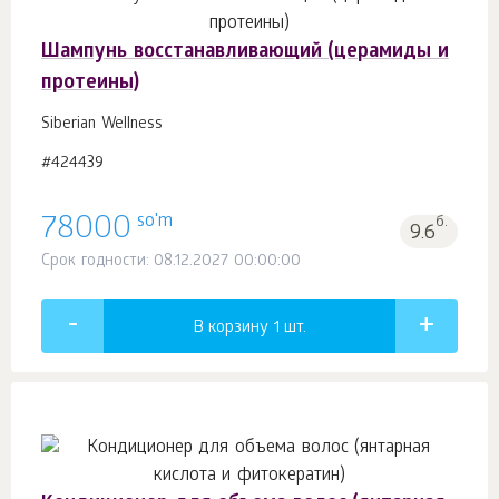
Шампунь восстанавливающий (церамиды и
протеины)
Siberian Wellness
#424439
so'm
78000
б.
9.6
Срок годности: 08.12.2027 00:00:00
В корзину 1
шт.