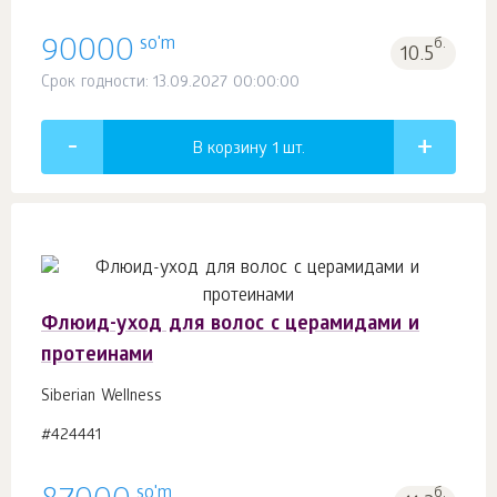
so'm
90000
б.
10.5
Срок годности: 13.09.2027 00:00:00
В корзину 1
шт.
Флюид-уход для волос с церамидами и
протеинами
Siberian Wellness
#424441
so'm
б.