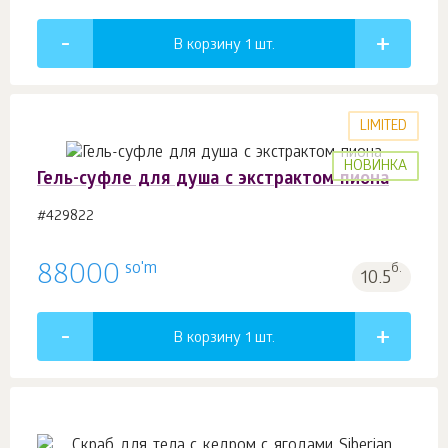
В корзину 1
шт.
LIMITED
НОВИНКА
Гель-суфле для душа с экстрактом пиона
#429822
so'm
88000
б.
10.5
В корзину 1
шт.