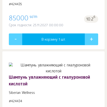
#424435
so'm
85000
б.
10.2
Срок годности: 25.11.2027 00:00:00
В корзину 1
шт.
Шампунь увлажняющий с гиалуроновой
кислотой
Siberian Wellness
#424434