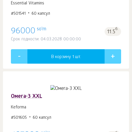
Essential Vitamins
#501541
60 капсул
so'm
96000
б.
11.5
Срок годности: 04.03.2028 00:00:00
В корзину 1
шт.
Омега-3 XXL
Keforma
#501605
60 капсул