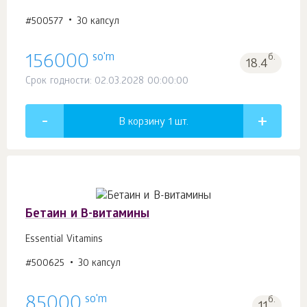
#500577
30 капсул
so'm
156000
б.
18.4
Срок годности: 02.03.2028 00:00:00
В корзину 1
шт.
Бетаин и В-витамины
Essential Vitamins
#500625
30 капсул
so'm
85000
б.