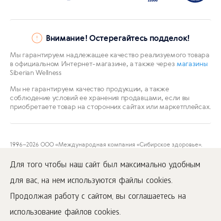
Внимание! Остерегайтесь подделок!
Мы гарантируем надлежащее качество реализуемого товара
в официальном Интернет-магазине, а также через
магазины
Siberian Wellness
Мы не гарантируем качество продукции, а также
соблюдение условий ее хранения продавцами, если вы
приобретаете товар на сторонних сайтах или маркетплейсах.
1996
–2026 ООО «Международная компания «Сибирское здоровье».
Все права защищены.
Воспроизведение материалов данного сайта возможно при условии
Для того чтобы наш сайт был максимально удобным
обязательного размещения активной ссылки на
www.siberianwellness.com.
для вас, на нем используются файлы cookies.
Публичная оферта
Продолжая работу с сайтом, вы соглашаетесь на
Политика конфиденциальности
использование файлов cookies.