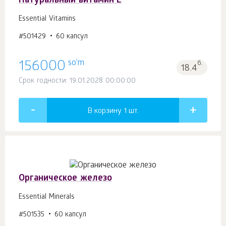
Натуральный витамин E
Essential Vitamins
#501429
60 капсул
so'm
156000
б.
18.4
Срок годности: 19.01.2028 00:00:00
В корзину 1
шт.
Органическое железо
Essential Minerals
#501535
60 капсул