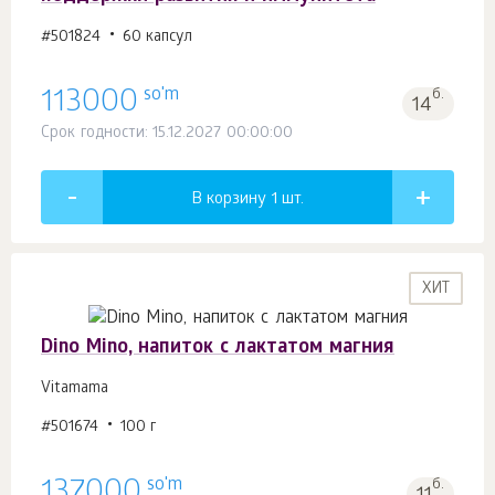
#501824
60 капсул
so'm
113000
б.
14
Срок годности: 15.12.2027 00:00:00
В корзину 1
шт.
ХИТ
Dino Mino, напиток с лактатом магния
Vitamama
#501674
100 г
so'm
137000
б.