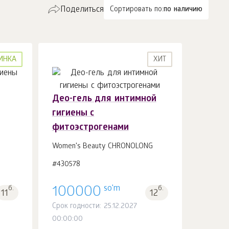
Поделиться
Сортировать по:
по наличию
ИНКА
ХИТ
Део-гель для интимной
гигиены с
В корзину 1
шт.
фитоэстрогенами
Women's Beauty CHRONOLONG
#430578
so'm
б.
100000
б.
11
12
Срок годности: 25.12.2027
00:00:00