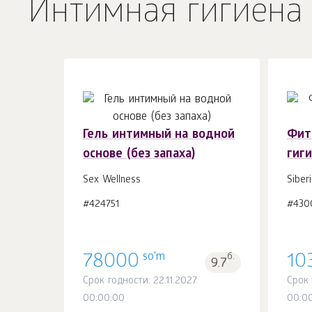
Интимная гигиена
Гель интимный на водной
Фит
основе (без запаха)
гиг
В корзину 1
шт.
Sex Wellness
Siber
#424751
#430
so'm
78000
б.
10
9.7
Срок годности: 22.11.2027
Срок 
00:00:00
00:0