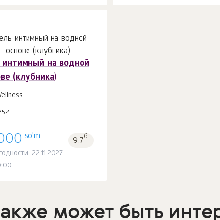
ь интимный на водной
ве (клубника)
В корзину 1
шт.
ellness
752
so'm
000
б.
9.7
годности: 22.11.2027
0:00
также может быть инте