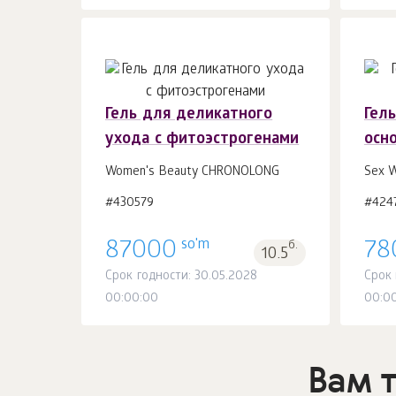
Гель для деликатного
Гел
ухода с фитоэстрогенами
осно
В корзину 1
шт.
Women's Beauty CHRONOLONG
Sex W
#430579
#424
so'm
87000
б.
78
10.5
Срок годности: 30.05.2028
Срок 
00:00:00
00:0
Вам 