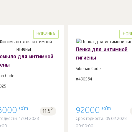
НОВИНКА
НОВ
Пенка для интимной
омыло для интимной
гигиены
иены
Siberian Code
В корзину 1
шт.
В корзину 1
шт.
ian Code
#430584
025
so'm
so'm
3000
б.
92000
11.5
годности: 17.04.2028
Срок годности: 05.02.2028
0:00
00:00:00