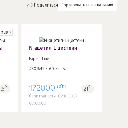
Поделиться
Сортировать по:
по наличию
%
2 ДНЯ
ы
N-ацетил-L-цистеин
Expert Line
#501641
60 капсул
В корзину 1
шт.
so'm
б.
172000
б.
1.5
21
Срок годности: 02.10.2027
00:00:00