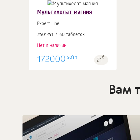
Мультихелат магния
Expert Line
#501291
60 таблеток
Нет в наличии
so'm
172000
б.
21
Вам 