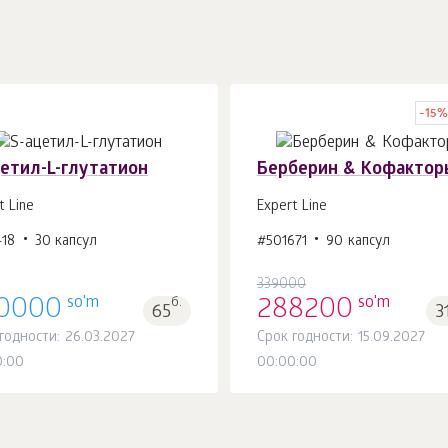
-
15
цетил-L-глутатион
Берберин & Кофактор
t Line
Expert Line
418
30 капсул
#501671
90 капсул
В корзину 1
шт.
В корзину 1
шт.
339000
so'm
so'm
0000
б.
288200
65
3
годности: 26.03.2027
Срок годности: 15.09.2027
0:00
00:00:00