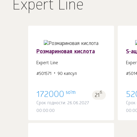
Expert Line
Розмариновая кислота
S-а
Expert Line
Exper
#501571
90 капсул
#501
В корзину 1
шт.
so'm
172000
б.
52
21
Срок годности: 26.06.2027
Срок 
00:00:00
00:0