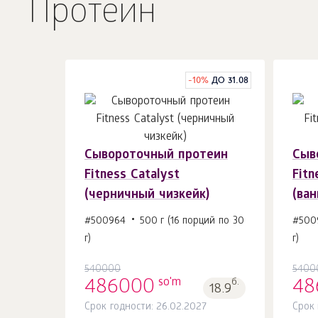
Протеин
-
10
%
ДО 31.08
Сывороточный протеин
Сыв
В корзину 1
шт.
Fitness Catalyst
Fitn
(черничный чизкейк)
(ва
#500964
500 г (16 порций по 30
#500
г)
г)
540000
5400
so'm
486000
б.
48
18.9
Срок годности: 26.02.2027
Срок 