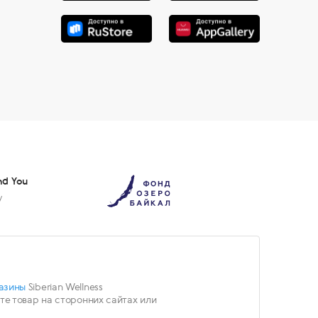
nd You
у
азины
Siberian Wellness
е товар на сторонних сайтах или