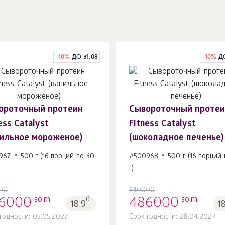
-
10
%
ДО 31.08
-
10
%
Д
ороточный протеин
Сывороточный проте
В корзину 1
шт.
В корзину 1
шт.
ess Catalyst
Fitness Catalyst
нильное мороженое)
(шоколадное печенье)
967
500 г (16 порций по 30
#500968
500 г (16 порций 
г)
00
540000
so'm
so'm
6000
б.
486000
18.9
1
годности: 05.05.2027
Срок годности: 28.04.2027