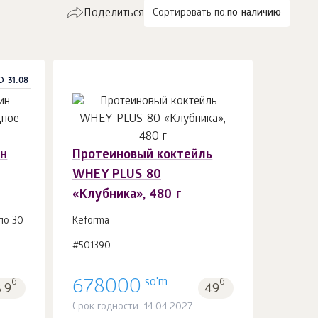
Поделиться
Сортировать по:
по наличию
О 31.08
ин
Протеиновый коктейль
В корзину 1
шт.
WHEY PLUS 80
«Клубника», 480 г
по 30
Keforma
#501390
so'm
б.
678000
б.
8.9
49
Срок годности: 14.04.2027