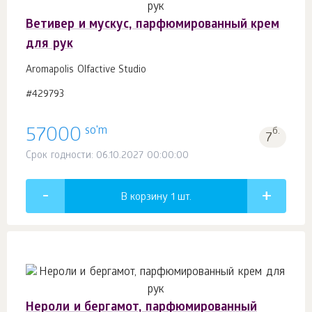
Ветивер и мускус, парфюмированный крем
для рук
Aromapolis Olfactive Studio
#429793
so'm
57000
б.
7
Срок годности: 06.10.2027 00:00:00
В корзину 1
шт.
Нероли и бергамот, парфюмированный