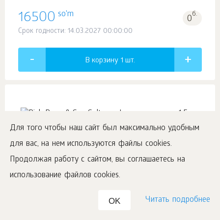
so'm
16500
б.
0
Срок годности: 14.03.2027 00:00:00
В корзину 1
шт.
Pink Rose & Sea Salt, парфюмерная вода,
Для того чтобы наш сайт был максимально удобным
1,5 мл
для вас, на нем используются файлы cookies.
Aromapolis Olfactive Studio
Продолжая работу с сайтом, вы соглашаетесь на
использование файлов cookies.
#108179
Читать подробнее
OK
so'm
16500
б.
0
Срок годности: 07.11.2028 00:00:00