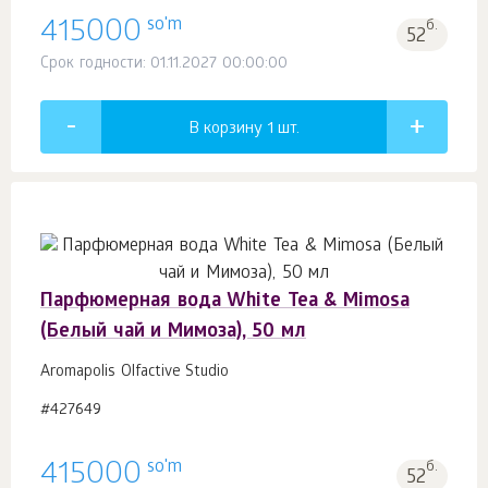
so'm
415000
б.
52
Срок годности: 01.11.2027 00:00:00
В корзину 1
шт.
Парфюмерная вода White Tea & Mimosa
(Белый чай и Мимоза), 50 мл
Aromapolis Olfactive Studio
#427649
so'm
415000
б.
52