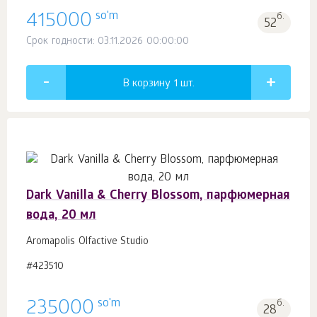
so'm
415000
б.
52
Срок годности: 03.11.2026 00:00:00
В корзину 1
шт.
Dark Vanilla & Cherry Blossom, парфюмерная
вода, 20 мл
Aromapolis Olfactive Studio
#423510
so'm
235000
б.
28