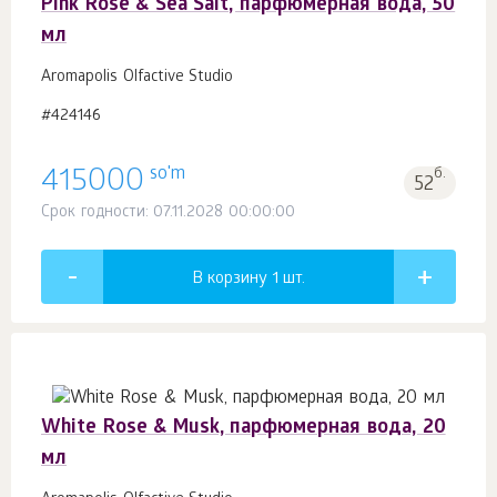
Pink Rose & Sea Salt, парфюмерная вода, 50
мл
Aromapolis Olfactive Studio
#424146
so'm
415000
б.
52
Срок годности: 07.11.2028 00:00:00
В корзину 1
шт.
White Rose & Musk, парфюмерная вода, 20
мл