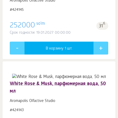
Aromapolis Olfactive Studio
#424145
so'm
252000
б.
31
Срок годности: 19.01.2027 00:00:00
В корзину 1
шт.
White Rose & Musk, парфюмерная вода, 50
мл
Aromapolis Olfactive Studio
#424143