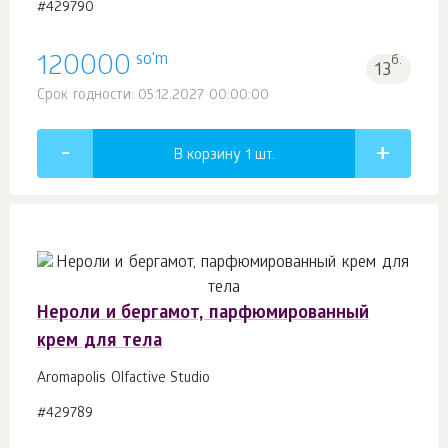
#429790
so'm
120000
б.
13
Срок годности: 05.12.2027 00:00:00
В корзину 1
шт.
Нероли и бергамот, парфюмированный
крем для тела
Aromapolis Olfactive Studio
#429789