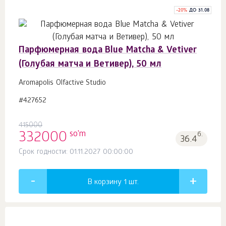
-
20
%
ДО 31.08
Парфюмерная вода Blue Matcha & Vetiver
(Голубая матча и Ветивер), 50 мл
Aromapolis Olfactive Studio
#427652
415000
so'm
332000
б.
36.4
Срок годности: 01.11.2027 00:00:00
В корзину 1
шт.