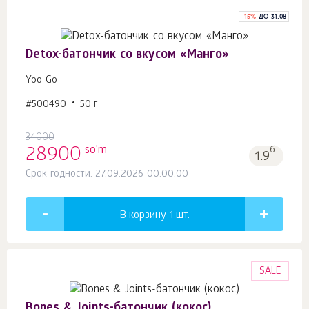
-
15
%
ДО 31.08
Detox-батончик со вкусом «Манго»
Yoo Gо
#500490
50 г
34000
so'm
28900
б.
1.9
Срок годности: 27.09.2026 00:00:00
В корзину 1
шт.
SALE
Bones & Joints-батончик (кокос)