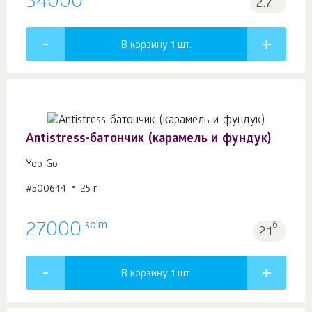
34000
2.7
В корзину 1
шт.
Antistress-батончик (карамель и фундук)
Yoo Gо
#500644
25 г
so'm
27000
б.
2.1
В корзину 1
шт.