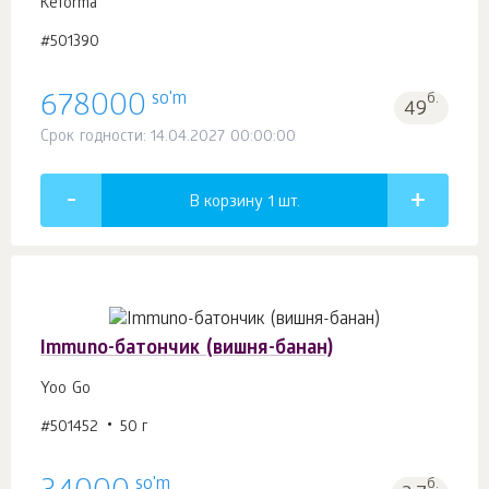
Keforma
#501390
so'm
678000
б.
49
Срок годности: 14.04.2027 00:00:00
В корзину 1
шт.
Immuno-батончик (вишня-банан)
Yoo Gо
#501452
50 г
so'm
б.