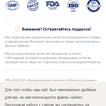
Внимание! Остерегайтесь подделок!
Мы гарантируем надлежащее качество реализуемого товара
в официальном Интернет-магазине, а также через
магазины
Siberian Wellness
Мы не гарантируем качество продукции, а также
соблюдение условий ее хранения продавцами, если вы
приобретаете товар на сторонних сайтах или маркетплейсах.
1996
–2026 ООО «Международная компания «Сибирское здоровье».
Все права защищены.
Воспроизведение материалов данного сайта возможно при условии
Для того чтобы наш сайт был максимально удобным
обязательного размещения активной ссылки на
www.siberianwellness.com.
для вас, на нем используются файлы cookies.
Публичная оферта
Продолжая работу с сайтом, вы соглашаетесь на