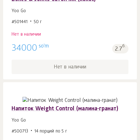
Yoo Gо
#501441
50 г
Нет в наличии
so'm
34000
б.
2.7
Нет в наличии
Напиток Weight Control (малина-гранат)
Yoo Go
#500713
14 порций по 5 г