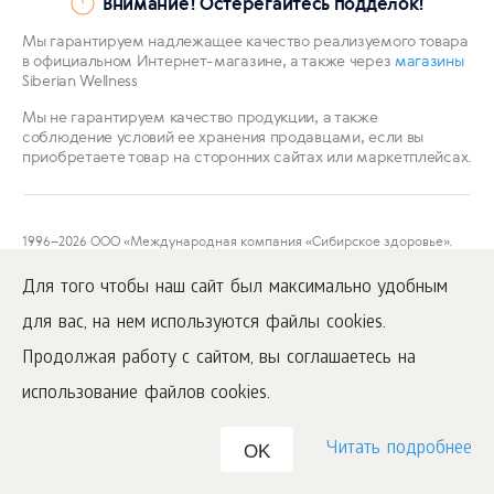
Внимание! Остерегайтесь подделок!
Мы гарантируем надлежащее качество реализуемого товара
в официальном Интернет-магазине, а также через
магазины
Siberian Wellness
Мы не гарантируем качество продукции, а также
соблюдение условий ее хранения продавцами, если вы
приобретаете товар на сторонних сайтах или маркетплейсах.
1996
–2026 ООО «Международная компания «Сибирское здоровье».
Все права защищены.
Воспроизведение материалов данного сайта возможно при условии
Для того чтобы наш сайт был максимально удобным
обязательного размещения активной ссылки на
www.siberianwellness.com.
для вас, на нем используются файлы cookies.
Публичная оферта
Продолжая работу с сайтом, вы соглашаетесь на
Политика конфиденциальности
использование файлов cookies.
Читать подробнее
OK