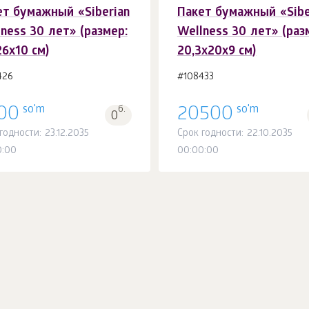
ет бумажный «Siberian
Пакет бумажный «Sibe
В корзину 1
шт.
В корзину 1
шт.
ness 30 лет» (размер:
Wellness 30 лет» (раз
6х10 см)
20,3х20х9 см)
426
#108433
so'm
so'm
00
б.
20500
0
годности: 23.12.2035
Срок годности: 22.10.2035
0:00
00:00:00