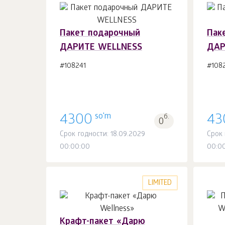
Пакет подарочный
Пак
ДАРИТЕ WELLNESS
ДАР
В корзину 1
шт.
#108241
#108
so'm
4300
б.
43
0
Срок годности: 18.09.2029
Срок 
00:00:00
00:0
LIMITED
Крафт-пакет «Дарю