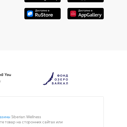
nd You
у
азины
Siberian Wellness
е товар на сторонних сайтах или