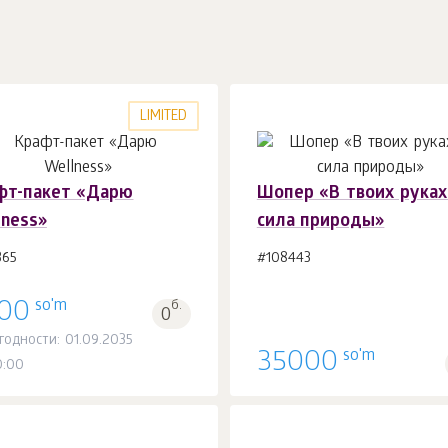
LIMITED
фт-пакет «Дарю
Шопер «В твоих руках
lness»
сила природы»
В корзину 1
шт.
В корзину 1
шт.
365
#108443
so'm
00
б.
0
годности: 01.09.2035
so'm
35000
0:00