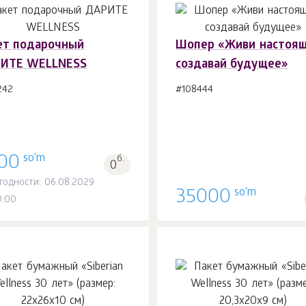
ет подарочный
Шопер «Живи настоящ
ИТЕ WELLNESS
создавай будущее»
В корзину 1
шт.
В корзину 1
шт.
242
#108444
so'm
00
б.
0
годности: 06.08.2029
so'm
35000
0:00