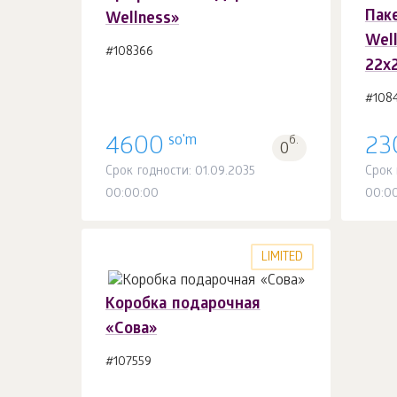
Пак
Wellness»
В корзину 1
шт.
Well
#108366
22х2
#108
so'm
4600
б.
23
0
Срок годности: 01.09.2035
Срок 
00:00:00
00:0
LIMITED
Коробка подарочная
«Сова»
#107559
В корзину 1
шт.