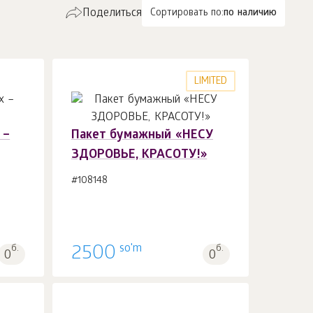
Поделиться
Сортировать по:
по наличию
LIMITED
 –
Пакет бумажный «НЕСУ
ЗДОРОВЬЕ, КРАСОТУ!»
В корзину 1
шт.
#108148
so'm
б.
2500
б.
0
0