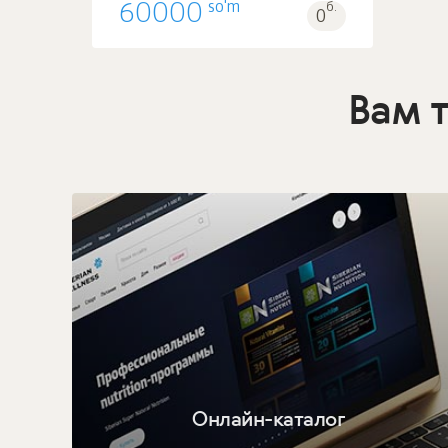
so'm
60000
б.
0
Вам 
Онлайн-каталог