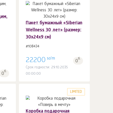
им,
Пакет бумажный «Siberian
В корзину 1
шт.
Wellness 30 лет» (размер:
30х24х9 см)
#108434
so'm
22200
б.
0
Срок годности: 29.10.2035
б.
0
00:00:00
LIMITED
Коробка подарочная