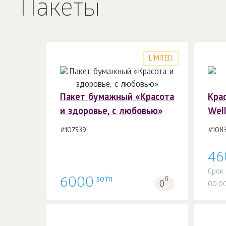
Пакеты
LIMITED
Пакет бумажный «Красота
Кра
и здоровье, с любовью»
Wel
В корзину 1
шт.
#107539
#108
46
Срок 
so'm
6000
б.
0
00:0