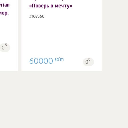
rian
«Поверь в мечту»
В корзину 1
шт.
мер:
#107560
б.
0
so'm
60000
б.
0