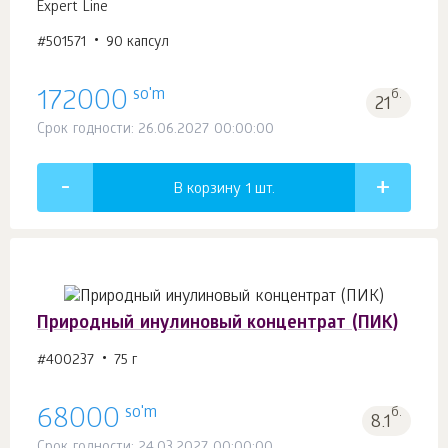
Expert Line
#501571
90 капсул
so'm
172000
б.
21
Срок годности: 26.06.2027 00:00:00
В корзину 1
шт.
Природный инулиновый концентрат (ПИК)
#400237
75 г
so'm
68000
б.
8.1