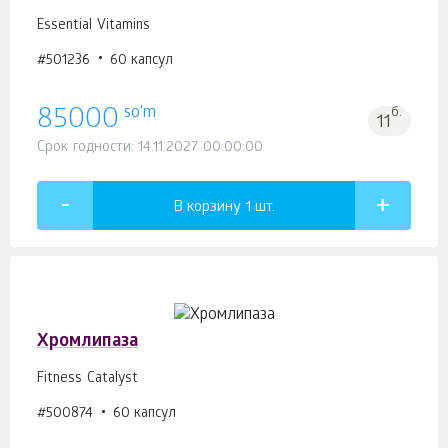
Essential Vitamins
#501236
60 капсул
so'm
85000
б.
11
Срок годности: 14.11.2027 00:00:00
В корзину 1
шт.
Хромлипаза
Fitness Catalyst
#500874
60 капсул