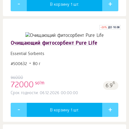
В корзину 1
шт.
-
25
%
ДО 10.08
Очищающий фитосорбент Pure Life
Essential Sorbents
#500632
80 г
96000
so'm
72000
б.
6.9
Срок годности: 06.12.2026 00:00:00
В корзину 1
шт.