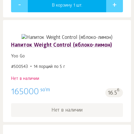
В корзину 1
шт.
Напиток Weight Control (яблоко-лимон)
Yoo Go
#500543
14 порций по 5 г
Нет в наличии
so'm
165000
б.
16.5
Нет в наличии