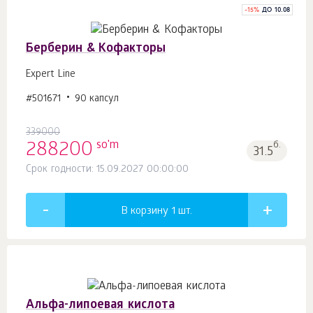
-
15
%
ДО 10.08
Берберин & Кофакторы
Expert Line
#501671
90 капсул
339000
so'm
288200
б.
31.5
Срок годности: 15.09.2027 00:00:00
В корзину 1
шт.
Альфа-липоевая кислота