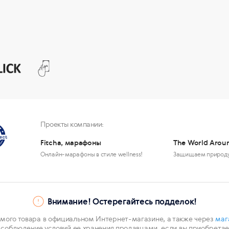
Проекты компании:
Fitcha, марафоны
The World Arou
Онлайн-марафоны в стиле wellness!
Защищаем природ
Внимание! Остерегайтесь подделок!
мого товара в официальном Интернет-магазине, а также через
маг
 соблюдение условий ее хранения продавцами, если вы приобретает