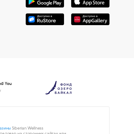
nd You
у
азины
Siberian Wellness
е товар на сторонних сайтах или