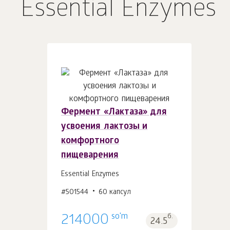
Essential Enzymes
Фермент «Лактаза» для
В корзину 1
шт.
усвоения лактозы и
комфортного
пищеварения
Essential Enzymes
#501544
60 капсул
so'm
214000
б.
24.5