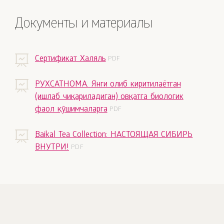
Документы и материалы
Сертификат Халяль
РУХСАТНОМА. Янги олиб киритилаётган
(ишлаб чиқариладиган) овқатга биологик
фаол қўшимчаларга
Baikal Tea Collection: НАСТОЯЩАЯ СИБИРЬ
ВНУТРИ!