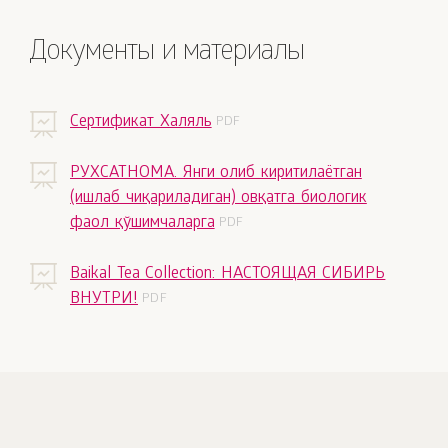
Документы и материалы
Сертификат Халяль
РУХСАТНОМА. Янги олиб киритилаётган
(ишлаб чиқариладиган) овқатга биологик
фаол қўшимчаларга
Baikal Tea Collection: НАСТОЯЩАЯ СИБИРЬ
ВНУТРИ!