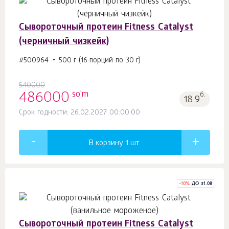
Сывороточный протеин Fitness Catalyst
(черничный чизкейк)
#500964
500 г (16 порций по 30 г)
540000
so'm
486000
б.
18.9
Срок годности: 26.02.2027 00:00:00
В корзину 1
шт.
-
10
%
ДО 31.08
Сывороточный протеин Fitness Catalyst