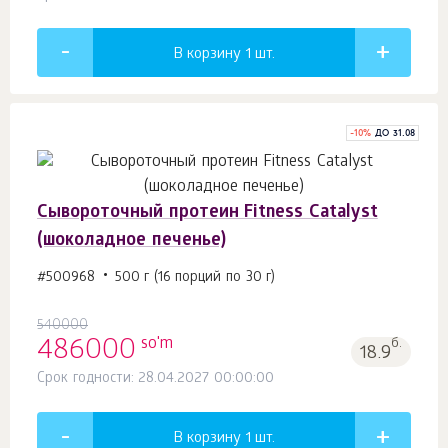
В корзину 1
шт.
-
10
%
ДО 31.08
Сывороточный протеин Fitness Catalyst
(шоколадное печенье)
#500968
500 г (16 порций по 30 г)
540000
so'm
486000
б.
18.9
Срок годности: 28.04.2027 00:00:00
В корзину 1
шт.