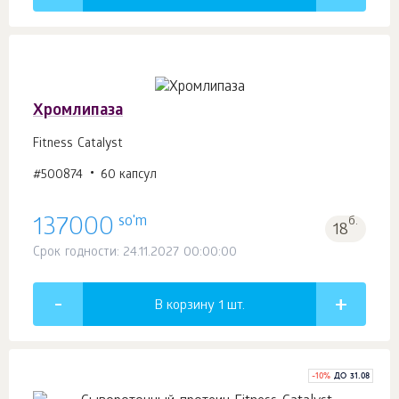
Хромлипаза
Fitness Catalyst
#500874
60 капсул
so'm
137000
б.
18
Срок годности: 24.11.2027 00:00:00
В корзину 1
шт.
-
10
%
ДО 31.08