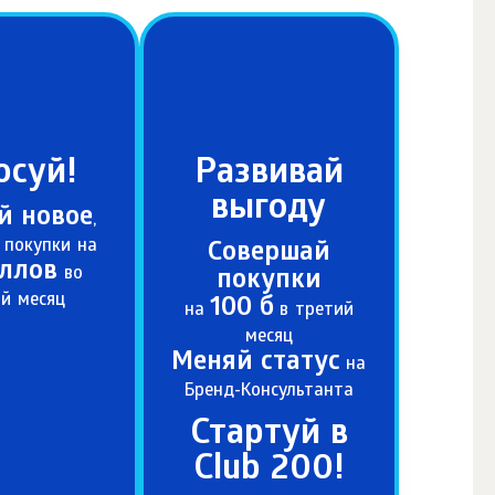
суй!
Развивай
выгоду
й новое
,
 покупки на
Совершай
аллов
во
покупки
й месяц
100 б
на
в третий
месяц
Меняй статус
на
Бренд-Kонсультанта
Стартуй в
Club 200!