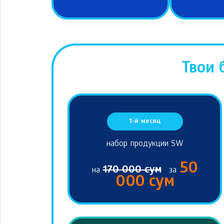
Твои 
1-й месяц
набор продукции SW
50
170 000 сум
на
за
000 сум