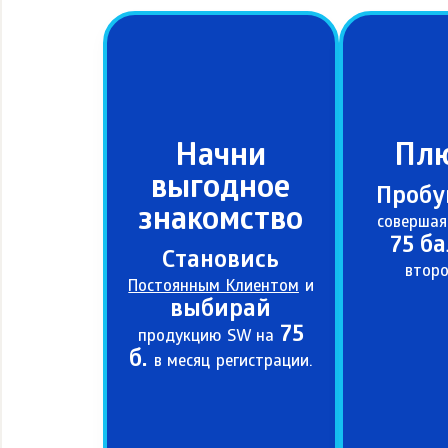
Начни
Плю
выгодное
Пробу
знакомство
совершая
75 б
Становись
второ
Постоянным Клиентом
и
выбирай
75
продукцию SW на
б.
в месяц регистрации.