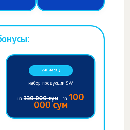
бонусы:
2-й месяц
набор продукции SW
100
330 000 сум
на
за
000 сум