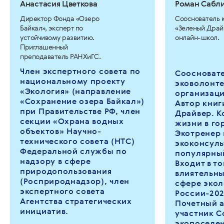
Анастасия Цветкова
Роман Сабл
Директор Фонда «Озеро
Сооснователь 
Байкал», эксперт по
«Зеленый Драйв
устойчивому развитию.
онлайн-школ.
Приглашенный
преподаватель РАНХиГС.
Член экспертного совета по
Соосновате
национальному проекту
эковолонт
«Экология» (направление
организаци
«Сохранение озера Байкал»)
Автор книг
при Правительстве РФ, член
Драйвер. К
секции «Охрана водных
жизни в го
объектов» Научно-
Экотренер 
технического совета (НТС)
экоконсуль
Федеральной службы по
популярный
надзору в сфере
Входит в т
природопользования
влиятельны
(Росприроднадзор), член
сфере экол
экспертного совета
России-202
Агентства стратегических
Почетный 
инициатив.
участник С
экопоселе