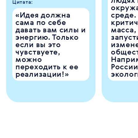
людях 
Цитата:
окруж
«Идея должна
среде.
сама по себе
критич
давать вам силы и
масса,
энергию. Только
запуст
если вы это
измене
чувствуете,
общест
можно
Наприм
переходить к ее
России
реализации!»
эколог