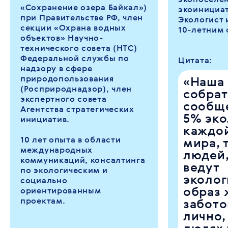
«Сохранение озера Байкал»)
экоинициат
при Правительстве РФ, член
Экологист 
секции «Охрана водных
10-летним 
объектов» Научно-
технического совета (НТС)
Федеральной службы по
Цитата:
надзору в сфере
природопользования
«Наша 
(Росприроднадзор), член
собрат
экспертного совета
сообще
Агентства стратегических
5% эко
инициатив.
каждой
10 лет опыта в области
мира, 
международных
людей,
коммуникаций, консалтинга
ведут
по экологическим и
эколо
социально
образ 
ориентированным
проектам.
забото
лично,