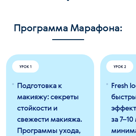
Программа Марафона:
УРОК 1
УРОК 2
Подготовка к
Fresh l
макияжу: секреты
быстры
стойкости и
эффек
свежести макияжа.
за 7–10
Программы ухода,
миним