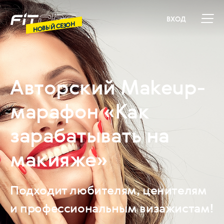
ВХОД
НОВЫЙ СЕЗОН
Авторский Makeup-
марафон «Как
зарабатывать на
макияже»
Подходит любителям, ценителям
и профессиональным визажистам!