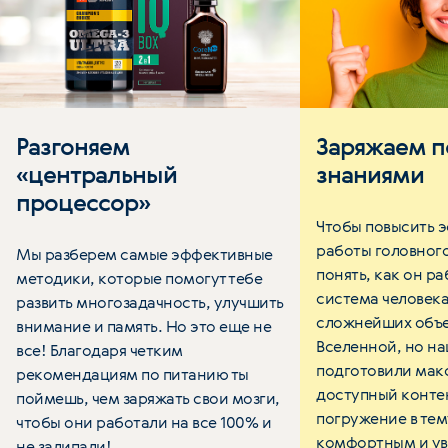
Разгоняем
Заряжаем 
«центральный
знаниями
процессор»
Чтобы повысить 
работы головного
Мы разберем самые эффективные
понять, как он ра
методики, которые помогут тебе
система человека
развить многозадачность, улучшить
сложнейших объе
внимание и память. Но это еще не
Вселенной, но н
все! Благодаря четким
подготовили мак
рекомендациям по питанию ты
доступный контен
поймешь, чем заряжать свои мозги,
погружение в тем
чтобы они работали на все 100% и
комфортным и ув
не залипали!