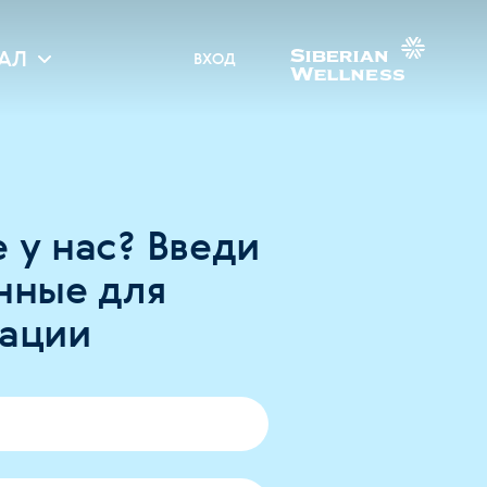
АЛ
ВХОД
 у нас? Введи
нные для
рации