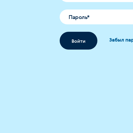
Пароль
*
Забыл па
Войти