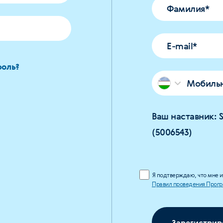
Фамилия
*
E-mail
*
роль?
Мобиль
Ваш наставник: S
(5006543)
Я подтверждаю, что мне и
Правил проведения Прогр
Зарегистрир