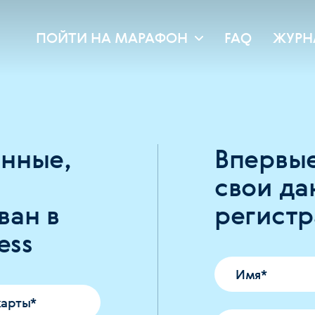
ПОЙТИ НА МАРАФОН
FAQ
ЖУРН
анные,
Впервые
свои да
ван в
регист
ess
Имя
*
карты
*