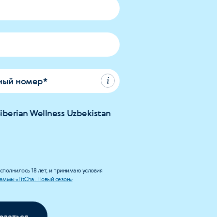
ный номер
*
iberian Wellness Uzbekistan
сполнилось 18 лет, и принимаю условия
аммы «FitCha. Новый сезон»
оваться