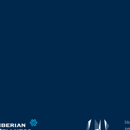
Si
зи