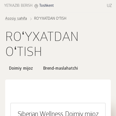
UZ
YETKAZIB BERISH:
Toshkent
Asosiy sahifa
ROʻYXATDAN OʻTISH
ROʻYXATDAN
OʻTISH
Doimiy mijoz
Brend-maslahatchi
Siberian Wellness Doimiy mijoz