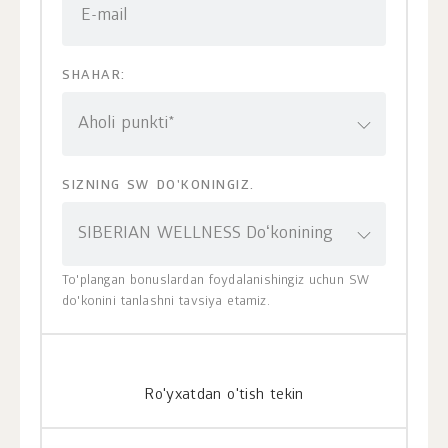
E-mail
SHAHAR:
Aholi punkti*
SIZNING SW DO'KONINGIZ.
SIBERIAN WELLNESS Doʻkonining
To'plangan bonuslardan foydalanishingiz uchun SW
do'konini tanlashni tavsiya etamiz.
Ro'yxatdan o'tish tekin