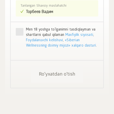
Tanlangan Shaxsiy maslahatchi
Men 18 yoshga to`lganimni tasdiqlayman va
shartlarni qabul qilaman
Maxfiylik siyosati
,
Foydalanuvchi kelishuvi
,
«Siberian
Wellnessning doimiy mijozi» xalqaro dasturi
.
Roʻyxatdan oʻtish