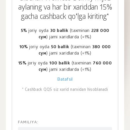
aylaning va har bir xariddan 15%
gacha cashback qoʻlga kiriting*
5%
joriy oyda
30 ballik
(taxminan
228 000
сум
) jami xaridlarda (≈1%)
10%
joriy oyda
50 ballik
(taxminan
380 000
сум
) jami xaridlarda (≈1%)
15%
joriy oyda
100 ballik
(taxminan
760 000
сум
) jami xaridlarda (≈1%)
Batafsil
* Cashback QQS siz xarid narxidan hisoblanadi
FAMILIYA: