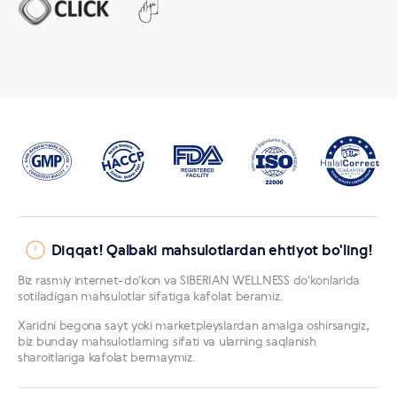
Diqqat! Qalbaki mahsulotlardan ehtiyot bo'ling!
Biz rasmiy internet-doʻkon va SIBERIAN WELLNESS doʻkonlarida
sotiladigan mahsulotlar sifatiga kafolat beramiz.
Xaridni begona sayt yoki marketpleyslardan amalga oshirsangiz,
biz bunday mahsulotlarning sifati va ularning saqlanish
sharoitlariga kafolat bermaymiz.